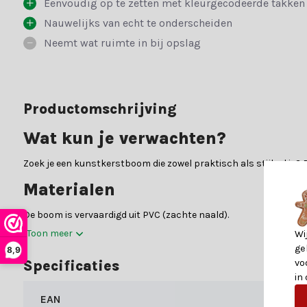
Eenvoudig op te zetten met kleurgecodeerde takken
Nauwelijks van echt te onderscheiden
Neemt wat ruimte in bij opslag
Productomschrijving
Wat kun je verwachten?
Zoek je een kunstkerstboom die zowel praktisch als stijlvol is?
Materialen
De boom is vervaardigd uit PVC (zachte naald).
Toon meer
Wi
PVC:
Polyvinylchloride, beter bekend als PVC, is een vee
ge
8,9
elkaar geplaatst, waardoor de boom een vol en compact uit
vo
Specificaties
in
tegelijkertijd zacht en veilig aanvoelt. Dit maakt de boom i
Zachte naald:
Kunstkerstbomen met zachte naalden, zoals 
EAN