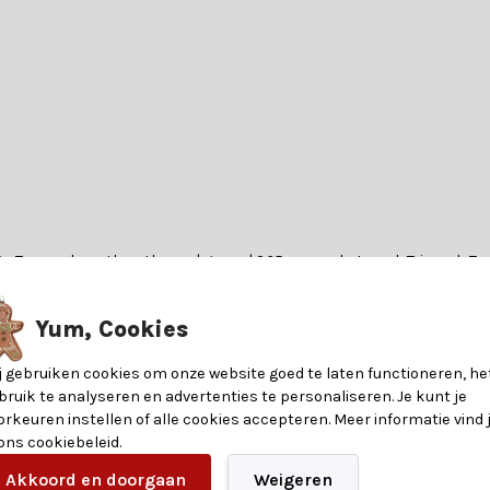
 De Tuscan kunstkerstboom | groen | 365cm van het merk Triumph Tree b
Yum, Cookies
j gebruiken cookies om onze website goed te laten functioneren, he
lgebruikt materiaal voor kunstkerstbomen vanwege zijn duurzame en fl
bruik te analyseren en advertenties te personaliseren. Je kunt je
erlijk krijgt. Dankzij het gebruik van PVC bij de Tuscan kunstkerstbo
orkeuren instellen of alle cookies accepteren. Meer informatie vind 
 ons cookiebeleid.
deaal voor een knusse kerstsfeer in elk interieur.
deze gemaakt van PVC, bieden het voordeel van een natuurlijk ogende 
0756770414959
Akkoord en doorgaan
Weigeren