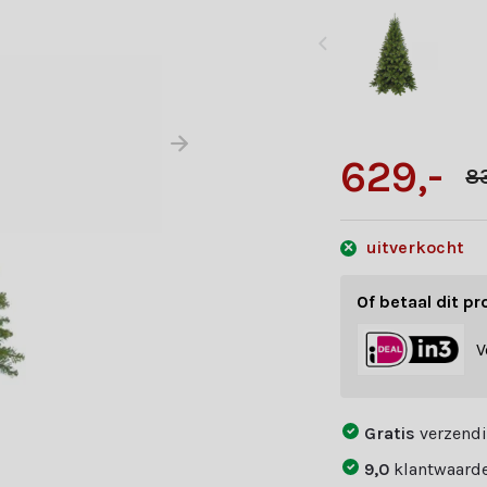
629,-
8
uitverkocht
Of betaal dit pr
V
Gratis
verzendi
9,0
klantwaarde