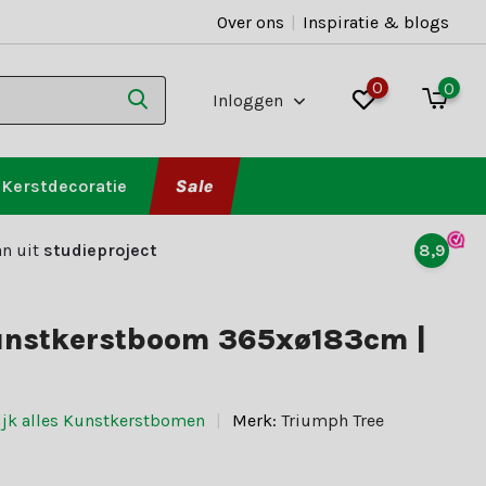
Over ons
|
Inspiratie & blogs
0
0
Inloggen
Kerstdecoratie
Sale
n uit
studieproject
8,9
unstkerstboom 365xø183cm |
ijk alles Kunstkerstbomen
Merk:
Triumph Tree