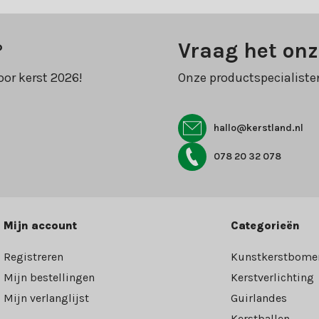
?
Vraag het onz
oor kerst 2026!
Onze productspecialiste
hallo@kerstland.nl
078 20 32 078
Mijn account
Categorieën
Registreren
Kunstkerstbome
Mijn bestellingen
Kerstverlichting
Mijn verlanglijst
Guirlandes
Kerstballen