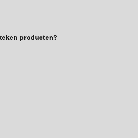
lange ervaring en uitstekende voorwaarden voor een probleemloze kers
ekeken producten?
deling van 9+. Ontdek het zelf en bestel vandaag nog jouw kunstkers