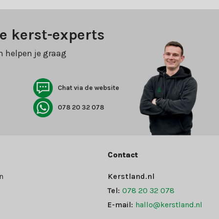
e kerst-experts
n helpen je graag
Chat via de website
078 20 32 078
Contact
n
Kerstland.nl
Tel:
078 20 32 078
E-mail:
hallo@kerstland.nl