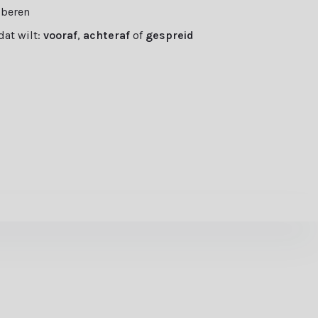
oberen
 dat wilt:
vooraf
,
achteraf
of
gespreid