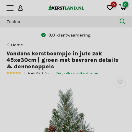
0
0
0
klantwaardering
Betaal zoals jij dat
Home
Vandans kerstboompje in jute zak
45xø30cm | groen met bevroren details
& dennenappels
Merk:
Black Box
Bekijk alles Kunstkerstbomen