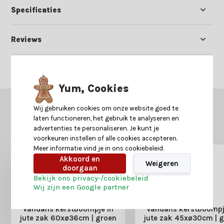
Specificaties
Reviews
Delen
Yum, Cookies
GERELATEERDE PRODUCTEN
Wij gebruiken cookies om onze website goed te
laten functioneren, het gebruik te analyseren en
Misschien is dit ook iets voor je?
advertenties te personaliseren. Je kunt je
voorkeuren instellen of alle cookies accepteren.
Meer informatie vind je in ons cookiebeleid.
Akkoord en
Weigeren
doorgaan
Bekijk ons privacy-/cookiebeleid
Wij zijn een Google partner
Vandans kerstboompje in
Vandans kerstboompj
jute zak 60xø36cm | groen
jute zak 45xø30cm | 