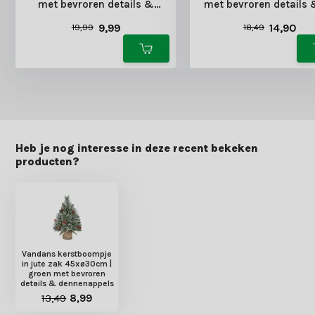
met bevroren details &
met bevroren details 
dennenappels
LED lampjes
9,99
14,90
19,99
18,49
Heb je nog interesse in deze recent bekeken
producten?
Vandans kerstboompje
in jute zak 45xø30cm |
groen met bevroren
details & dennenappels
13,49
8,99