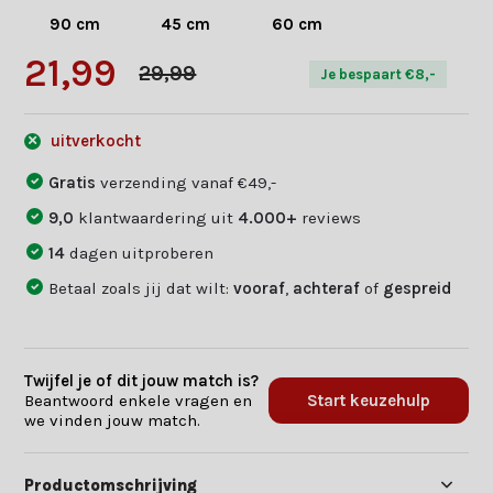
90 cm
45 cm
60 cm
21,99
29,99
Je bespaart €8,-
uitverkocht
Gratis
verzending vanaf €49,-
9,0
klantwaardering uit
4.000+
reviews
14
dagen uitproberen
Betaal zoals jij dat wilt:
vooraf
,
achteraf
of
gespreid
Twijfel je of dit jouw match is?
Beantwoord enkele vragen en
Start keuzehulp
we vinden jouw match.
Productomschrijving