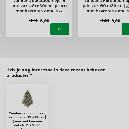
Vandans kerstboompje in
Vandans kerstboompj
jute zak 45xø30cm | groen
jute zak 60xø36cm | 
met bevroren details &
met bevroren detail
dennenappels
dennenappels
8,99
9,99
13,49
19,99
Heb je nog interesse in deze recent bekeken
producten?
Vandans kerstboompje
in jute zak 60xø36cm |
groen met bevroren
details & 20 LED