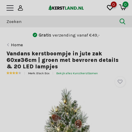
0
0
9,0
klantwaardering
Home
Vandans kerstboompje in jute zak
60xø36cm | groen met bevroren details
& 20 LED lampjes
Merk:
Black Box
Bekijk alles Kunstkerstbomen