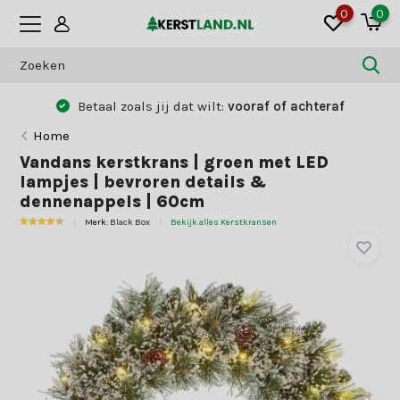
0
0
Betaal zoals jij dat wilt:
vooraf of achteraf
Home
Vandans kerstkrans | groen met LED
lampjes | bevroren details &
dennenappels | 60cm
Merk:
Black Box
Bekijk alles Kerstkransen