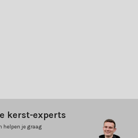
e kerst-experts
n helpen je graag