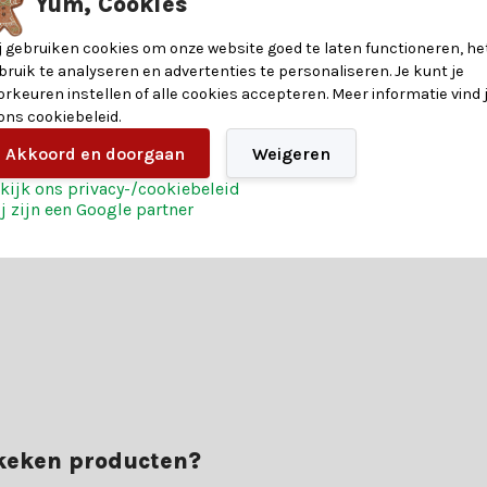
?
Yum, Cookies
n kunstkerstbomen. Laat je adviseren door een van onze klantenserv
j gebruiken cookies om onze website goed te laten functioneren, he
bruik te analyseren en advertenties te personaliseren. Je kunt je
orkeuren instellen of alle cookies accepteren. Meer informatie vind 
8720725537798
 ons cookiebeleid.
Akkoord en doorgaan
Weigeren
ndere voordelen voor een magische kerst:
kijk ons privacy-/cookiebeleid
stelling
j zijn een Google partner
vaar het zelf en bestel vandaag nog jouw kerst magie.
ekeken producten?