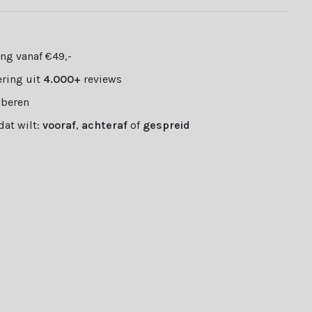
ng vanaf €49,-
ring uit
4.000+
reviews
oberen
 dat wilt:
vooraf
,
achteraf
of
gespreid