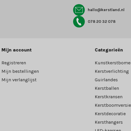
hallo@kerstland.nl
078 20 32 078
Mijn account
Categorieën
Registreren
Kunstkerstbome
Mijn bestellingen
Kerstverlichting
Mijn verlanglijst
Guirlandes
Kerstballen
Kerstkransen
Kerstboomversie
Kerstdecoratie
Kersthangers
LED-kaarsen