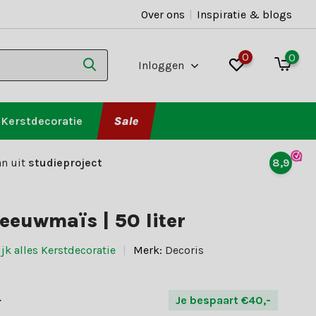
Over ons
|
Inspiratie & blogs
0
0
Inloggen
Kerstdecoratie
Sale
n uit
studieproject
8,9
eeuwmaïs | 50 liter
jk alles Kerstdecoratie
Merk:
Decoris
-
Je bespaart €40,-