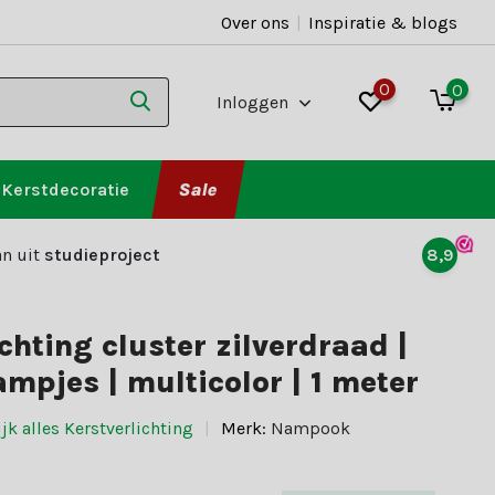
Over ons
|
Inspiratie & blogs
0
0
Inloggen
Kerstdecoratie
Sale
n uit
studieproject
8,9
chting cluster zilverdraad |
ampjes | multicolor | 1 meter
jk alles Kerstverlichting
Merk:
Nampook