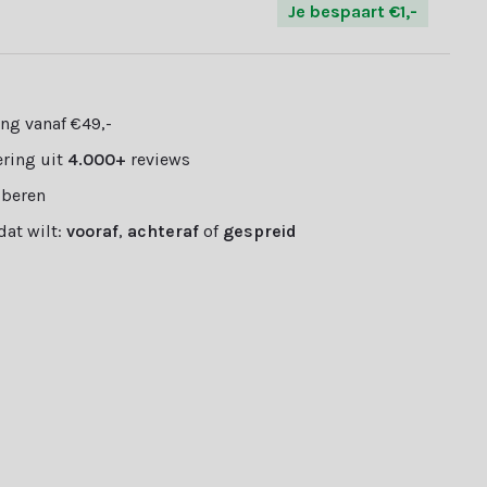
Je bespaart €1,-
ng vanaf €49,-
ring uit
4.000+
reviews
oberen
 dat wilt:
vooraf
,
achteraf
of
gespreid