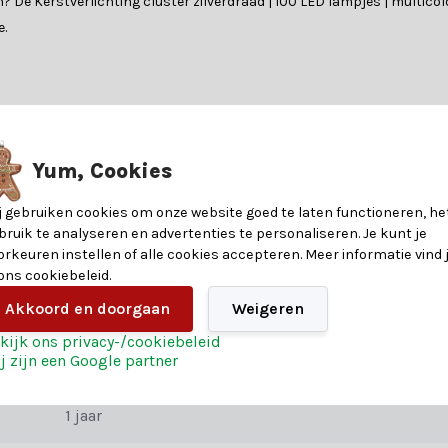
? De Kerstverlichting cluster zilverdraad | 100 LED lampjes | multicolor
e.
nformatie over de materialen en eigenschappen van dit product. Heb je v
?
Yum, Cookies
8719202327182
en heeft. Of je nu op zoek bent naar betoverende verlichting, glinst
j gebruiken cookies om onze website goed te laten functioneren, he
eren. Heb je hulp nodig? Onze klantenservice biedt persoonlijk advie
bruik te analyseren en advertenties te personaliseren. Je kunt je
100
orkeuren instellen of alle cookies accepteren. Meer informatie vind 
 ons cookiebeleid.
100
Akkoord en doorgaan
Weigeren
r ook van de extra voordelen:
kijk ons privacy-/cookiebeleid
j zijn een Google partner
Multicolor
1 jaar
reren en creëer een kerst die niemand snel zal vergeten. Bestel vandaa