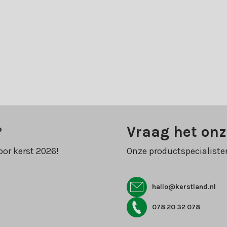
?
Vraag het onz
oor kerst 2026!
Onze productspecialiste
hallo@kerstland.nl
078 20 32 078