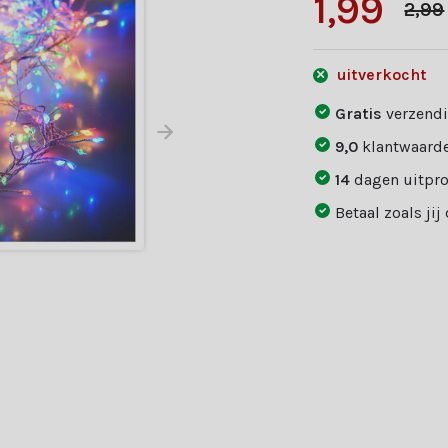
1,99
2,99
uitverkocht
Gratis
verzendi
9,0
klantwaarde
14
dagen uitpr
Betaal zoals jij