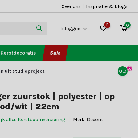
Over ons
|
Inspiratie & blogs
0
0
Inloggen
Kerstdecoratie
Sale
n uit
studieproject
8,9
er zuurstok | polyester | op
ood/wit | 22cm
ijk alles Kerstboomversiering
Merk:
Decoris