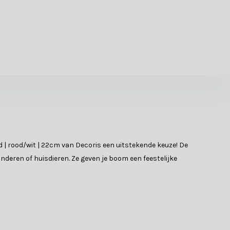
d | rood/wit | 22cm van Decoris een uitstekende keuze! De
deren of huisdieren. Ze geven je boom een feestelijke
n jarenlang meegaat. Bekijk de specificatietabel voor meer