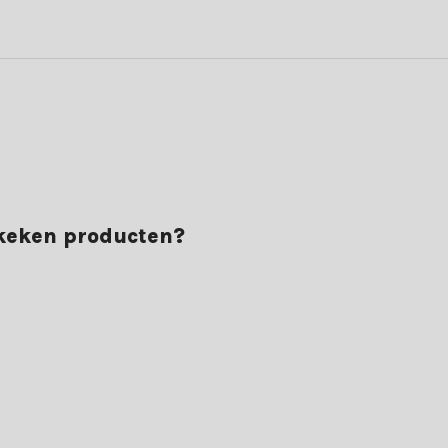
rvaar het zelf en bestel vandaag nog jouw kunststof kersthangers.
ekeken producten?