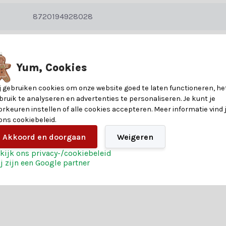
ersthangers?
8720194928028
 is een veilige keuze voor elk huishouden. Ze breken niet en zijn lich
2,6
 afwerkingen om jouw perfecte kerstboom te creëren.
Yum, Cookies
22
er zuurstok | polyester | op draad | rood/wit | 22cm. Voor een volledig 
j gebruiken cookies om onze website goed te laten functioneren, he
8,5
bruik te analyseren en advertenties te personaliseren. Je kunt je
orkeuren instellen of alle cookies accepteren. Meer informatie vind 
 ons cookiebeleid.
Polyester
Akkoord en doorgaan
Weigeren
kijk ons privacy-/cookiebeleid
j zijn een Google partner
ijfel je over welke kunststof kersthangers het beste bij jouw kerstb
keuzehulp.
nde voorwaarden voor een geslaagde kerst. Profiteer daarnaast van: