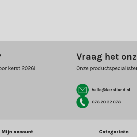
?
Vraag het onz
oor kerst 2026!
Onze productspecialiste
hallo@kerstland.nl
078 20 32 078
Mijn account
Categorieën