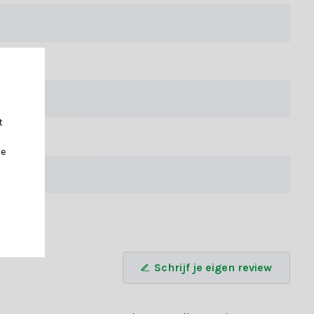
tgewicht, waardoor ze gemakkelijk in elke kerstboom op te hangen
overzicht raadpleeg je de specificatietabel.
t
je
oom passen? Laat je dan adviseren door een van onze
Schrijf je eigen review