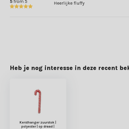
5
from 5
Heerlijke fluffy
Snelle levertijden
Achteraf betalen
Gratis verzending boven €49,-
70.000+ klanten gingen je voor en beoordelen ons met een 9+. E
Heb je nog interesse in deze recent b
Kersthanger zuurstok |
polyester | op draad |