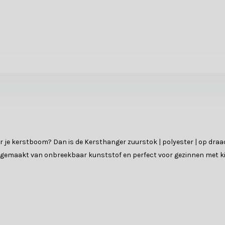
oor je kerstboom? Dan is de Kersthanger zuurstok | polyester | op draa
s gemaakt van onbreekbaar kunststof en perfect voor gezinnen met kin
m is gemaakt van hoogwaardig kunststof dat bestand is tegen vallen e