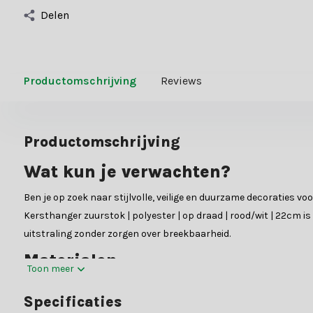
Delen
Productomschrijving
Reviews
Productomschrijving
Wat kun je verwachten?
Ben je op zoek naar stijlvolle, veilige en duurzame decoraties v
Kersthanger zuurstok | polyester | op draad | rood/wit | 22cm i
uitstraling zonder zorgen over breekbaarheid.
Materialen
Toon meer
De Kersthanger zuurstok | polyester | op draad | rood/wit | 22c
Specificaties
details.