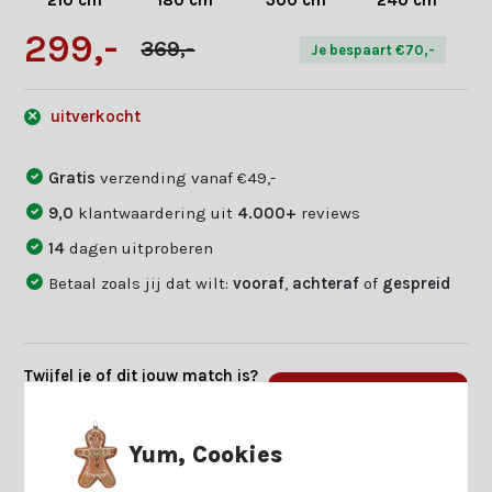
210 cm
180 cm
300 cm
240 cm
299,-
369,-
Je bespaart €70,-
uitverkocht
Gratis
verzending vanaf €49,-
9,0
klantwaardering uit
4.000+
reviews
14
dagen uitproberen
Betaal zoals jij dat wilt:
vooraf
,
achteraf
of
gespreid
Twijfel je of dit jouw match is?
Beantwoord enkele vragen en
Start keuzehulp
we vinden jouw match.
Yum, Cookies
Productomschrijving