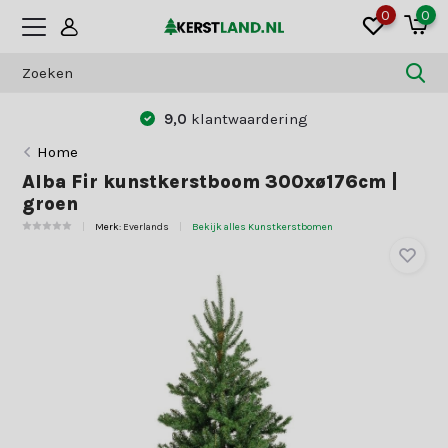
0
0
9,0
klantwaardering
B
Home
Alba Fir kunstkerstboom 300xø176cm |
groen
Merk:
Everlands
Bekijk alles Kunstkerstbomen