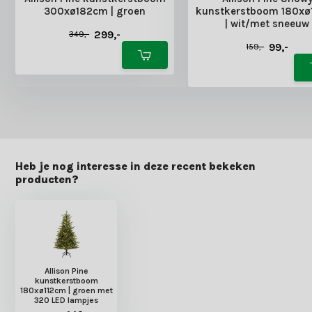
300xø182cm | groen
kunstkerstboom 180xø
| wit/met sneeuw
299,-
349,-
99,-
159,-
Heb je nog interesse in deze recent bekeken
producten?
Allison Pine
kunstkerstboom
180xø112cm | groen met
320 LED lampjes