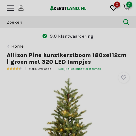
0
0
9,0
klantwaardering
B
Home
Allison Pine kunstkerstboom 180xø112cm
| groen met 320 LED lampjes
Merk:
Everlands
Bekijk alles Kunstkerstbomen