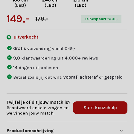
180 cm
240 cm
210 cm
(LED)
(LED)
(LED)
149,-
179,-
Je bespaart €30,-
uitverkocht
Gratis
verzending vanaf €49,-
9,0
klantwaardering uit
4.000+
reviews
14
dagen uitproberen
Betaal zoals jij dat wilt:
vooraf
,
achteraf
of
gespreid
Twijfel je of dit jouw match is?
Beantwoord enkele vragen en
Start keuzehulp
we vinden jouw match.
Productomschrijving