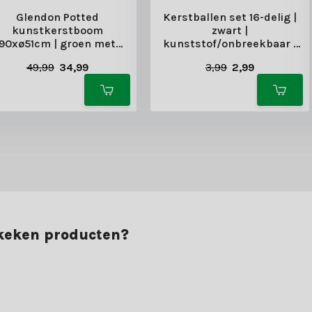
Glendon Potted
Kerstballen set 16-delig |
kunstkerstboom
zwart |
90xø51cm | groen met
kunststof/onbreekbaar |
vroren details & 30 LED
4cm
49,99
34,99
3,99
2,99
lampjes
ekeken producten?