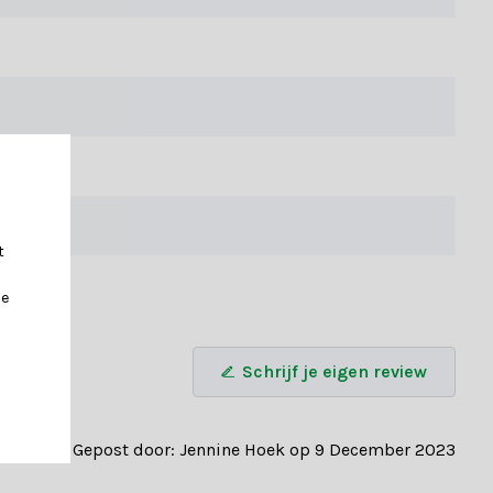
oral uit harde naalden waardoor de boom het uiterlijk heeft
en.
rieksgarantie van 2 jaar van toepassing.
t
je
Schrijf je eigen review
Gepost door: Jennine Hoek op 9 December 2023