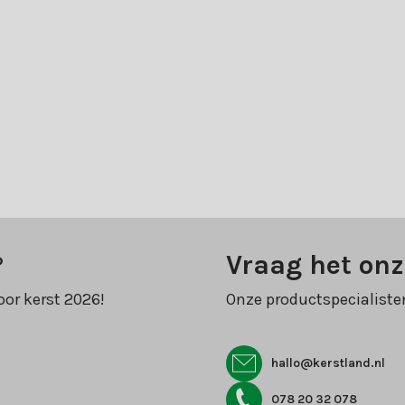
?
Vraag het onz
oor kerst 2026!
Onze productspecialiste
hallo@kerstland.nl
078 20 32 078