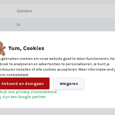
 en maken de boom mooi vol.- De buitenkant van de takken bestaan vo
Glendon
51
opberg)doos en een stevige pot om de kerstboom stabiel neer te zett
90
Yum, Cookies
PVC/Zachte naald
andveiligheid (vlam vertragend). Op deze Kunstkerstboom is een fab
j gebruiken cookies om onze website goed te laten functioneren, he
bruik te analyseren en advertenties te personaliseren. Je kunt je
orkeuren instellen of alle cookies accepteren. Meer informatie vind 
 ons cookiebeleid.
Akkoord en doorgaan
Weigeren
kijk ons privacy-/cookiebeleid
j zijn een Google partner
DAG BELLEN........