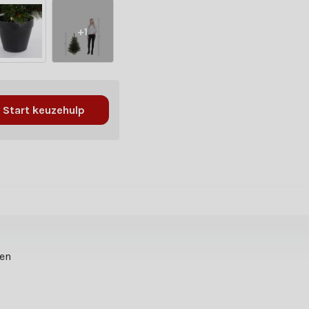
+1
Start keuzehulp
ten