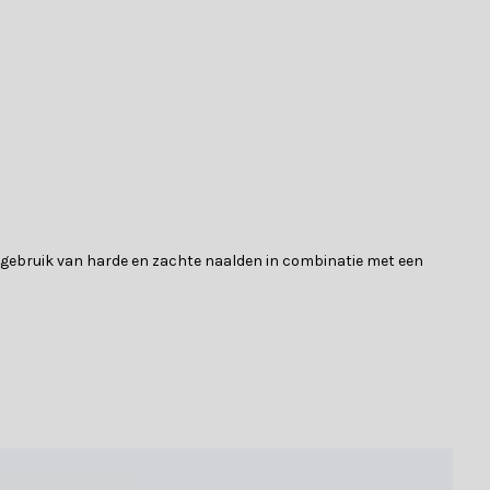
t gebruik van harde en zachte naalden in combinatie met een
tgevoel in huis!