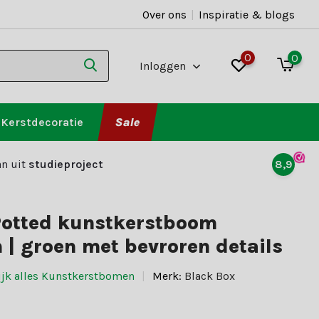
Over ons
|
Inspiratie & blogs
0
0
Inloggen
Kerstdecoratie
Sale
n uit
studieproject
8,9
Potted kunstkerstboom
| groen met bevroren details
ijk alles Kunstkerstbomen
Merk:
Black Box