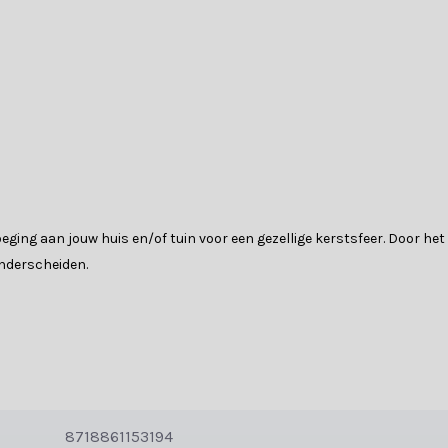
ging aan jouw huis en/of tuin voor een gezellige kerstsfeer. Door he
onderscheiden.
ij de voordeur of op een tafeltje. Met deze kerstboom haal je het kers
 je naar eigen stijl uitvouwen.
8718861153194