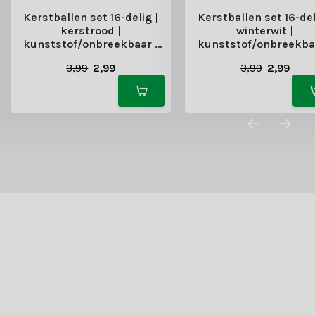
Kerstballen set 16-delig |
Kerstballen set 16-del
kerstrood |
winterwit |
kunststof/onbreekbaar |
kunststof/onbreekbaa
4cm
4cm
3,99
2,99
3,99
2,99