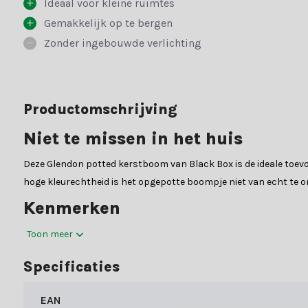
Ideaal voor kleine ruimtes
Gemakkelijk op te bergen
Zonder ingebouwde verlichting
Productomschrijving
Niet te missen in het huis
Deze Glendon potted kerstboom van Black Box is de ideale toevoe
hoge kleurechtheid is het opgepotte boompje niet van echt te 
Kenmerken
Door zijn hoogte van 90cm is dit boompje ideaal om te plaatsen b
Toon meer
Constructie
Specificaties
De kerstboom wordt gemonteerd in de verpakking geleverd en kan
EAN