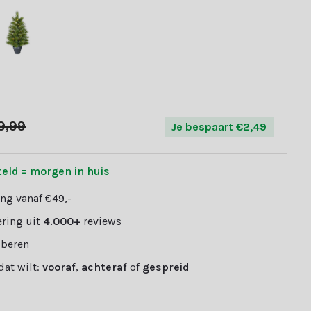
9,99
Je bespaart €2,49
teld = morgen in huis
ng vanaf €49,-
ring uit
4.000+
reviews
oberen
 dat wilt:
vooraf
,
achteraf
of
gespreid