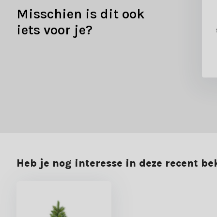
Misschien is dit ook
len set 16-delig |
Kerstballen set 16-delig |
kerstrood |
winterwit |
iets voor je?
of/onbreekbaar |
kunststof/onbreekbaar |
4cm
4cm
be
3,99
2,99
3,99
2,99
Heb je nog interesse in deze recent b