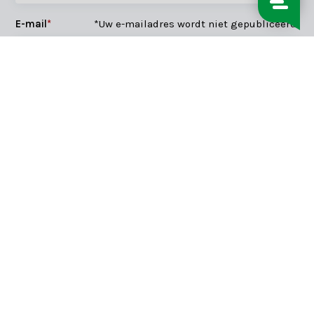
E-mail
*
*Uw e-mailadres wordt niet gepubliceerd.
Opmerking
*
* Verplichte velden