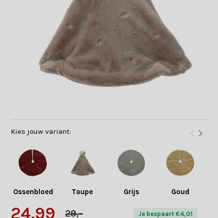
Kies jouw variant:
Ossenbloed
Taupe
Grijs
Goud
B
24,99
29,-
Je bespaart €4,01