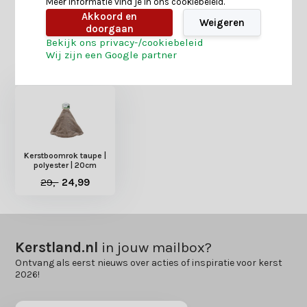
Meer informatie vind je in ons cookiebeleid.
Akkoord en
Weigeren
doorgaan
Bekijk ons privacy-/cookiebeleid
Heb je nog interesse in deze recent bekeken
Wij zijn een Google partner
producten?
Kerstboomrok taupe |
polyester | 20cm
29,-
24,99
Kerstland.nl
in jouw mailbox?
Ontvang als eerst nieuws over acties of inspiratie voor kerst
2026!