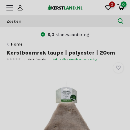
0
0
9,0
klantwaardering
Home
Kerstboomrok taupe | polyester | 20cm
Merk:
Decoris
Bekijk alles Kerstboomversiering