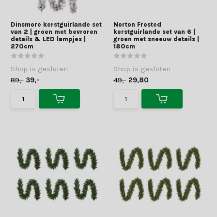
Dinsmore kerstguirlande set
Norton Frosted
van 2 | groen met bevroren
kerstguirlande set van 6 |
details & LED lampjes |
groen met sneeuw details |
270cm
180cm
Shop is gesloten
Shop is gesloten
89,-
39,-
49,-
29,80