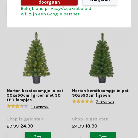
doorgaan
Bekijk ons privacy-/cookiebeleid
Wij zijn een Google partner
Norton kerstboompje in pot
Norton kerstboompje in pot
90xø50cm | groen met 30
90xø50cm | groen
LED lampjes
2 reviews
4 reviews
Shop is gesloten
Shop is gesloten
29,99
24,90
24,99
18,90