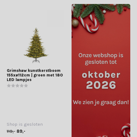
Grimshaw kunstkerstboom
155xø112cm | groen met 180
LED lampjes
Shop is gesloten
119,-
89,-