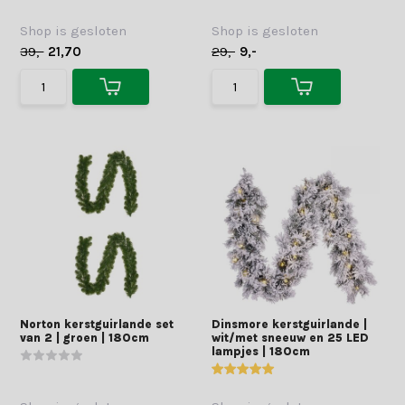
Shop is gesloten
Shop is gesloten
39,-
21,70
29,-
9,-
Norton kerstguirlande set
Dinsmore kerstguirlande |
van 2 | groen | 180cm
wit/met sneeuw en 25 LED
lampjes | 180cm