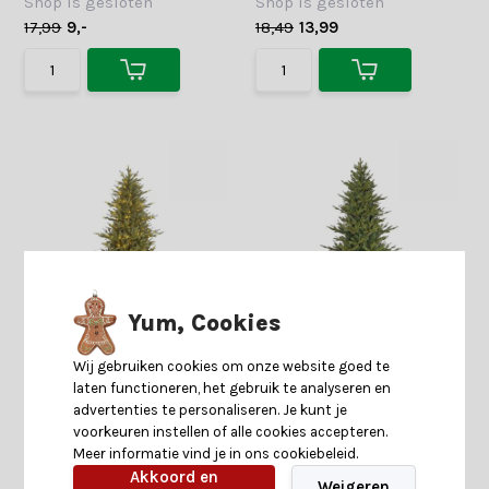
Shop is gesloten
Shop is gesloten
17,99
9,-
18,49
13,99
Yum, Cookies
Meran kunstkerstboom
Meran kunstkerstboom
Wij gebruiken cookies om onze website goed te
215xø137cm | groen met 384
230xø137cm | groen
laten functioneren, het gebruik te analyseren en
LED lampjes
advertenties te personaliseren. Je kunt je
voorkeuren instellen of alle cookies accepteren.
Meer informatie vind je in ons cookiebeleid.
Shop is gesloten
Shop is gesloten
Akkoord en
299,-
249,-
299,-
249,-
Weigeren