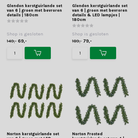
Glendon kerstguirlande set
Glendon kerstguirlande set
van 6 | groen met bevroren
van 6 | groen met bevroren
details | 180cm
details & LED lampjes |
180cm
Shop is gesloten
Shop is gesloten
149,-
69,-
189,-
79,-
Norton kerstguirlande set
Norton Frosted