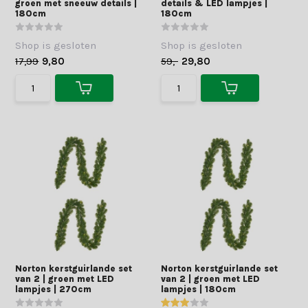
groen met sneeuw details |
details & LED lampjes |
180cm
180cm
Shop is gesloten
Shop is gesloten
17,99
9,80
59,-
29,80
Norton kerstguirlande set
Norton kerstguirlande set
van 2 | groen met LED
van 2 | groen met LED
lampjes | 270cm
lampjes | 180cm