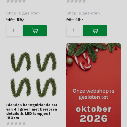
Shop is gesloten
Shop is gesloten
149,-
89,-
99,-
49,-
Glendon kerstguirlande set
van 4 | groen met bevroren
details & LED lampjes |
180cm