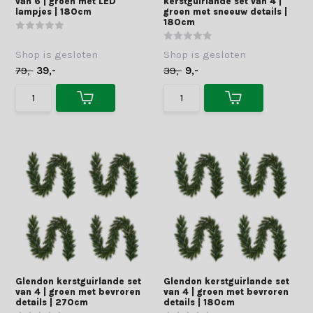
van 6 | groen met LED
kerstguirlande set van 4 |
lampjes | 180cm
groen met sneeuw details |
180cm
Shop is gesloten
Shop is gesloten
79,-
39,-
39,-
9,-
Glendon kerstguirlande set
Glendon kerstguirlande set
van 4 | groen met bevroren
van 4 | groen met bevroren
details | 270cm
details | 180cm