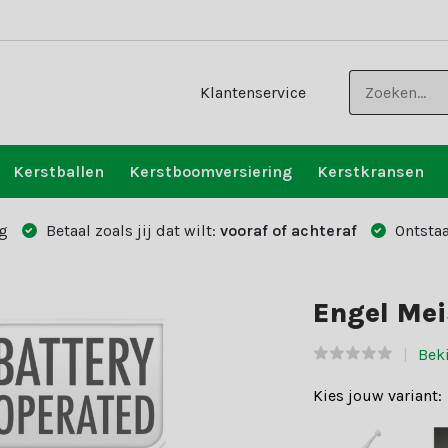
Klantenservice
Kerstballen
Kerstboomversiering
Kerstkransen
g
Betaal zoals jij dat wilt:
vooraf of achteraf
Ontstaa
Engel Mei
Beki
Kies jouw variant: