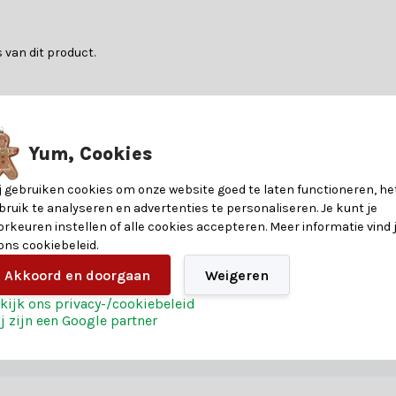
 van dit product.
?
n kunstkerstbomen. Laat je adviseren door een van onze klantenserv
Yum, Cookies
8721037222860
j gebruiken cookies om onze website goed te laten functioneren, he
bruik te analyseren en advertenties te personaliseren. Je kunt je
ndere voordelen voor een magische kerst:
69
orkeuren instellen of alle cookies accepteren. Meer informatie vind 
stelling
 ons cookiebeleid.
22
Akkoord en doorgaan
Weigeren
vaar het zelf en bestel vandaag nog jouw kerst magie.
kijk ons privacy-/cookiebeleid
20
j zijn een Google partner
70