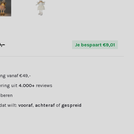
,-
Je bespaart €9,01
ng vanaf €49,-
ring uit
4.000+
reviews
oberen
 dat wilt:
vooraf
,
achteraf
of
gespreid