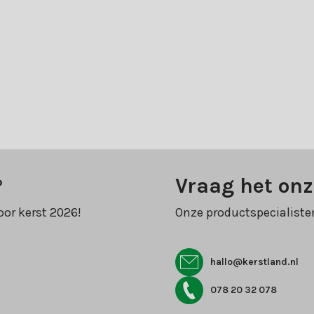
?
Vraag het onz
oor kerst 2026!
Onze productspecialiste
hallo@kerstland.nl
078 20 32 078