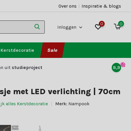
Over ons
|
Inspiratie & blogs
0
0
Inloggen
Kerstdecoratie
Sale
n uit
studieproject
8,9
sje met LED verlichting | 70cm
jk alles Kerstdecoratie
Merk:
Nampook