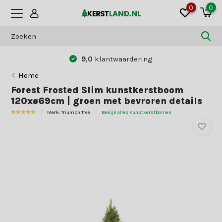
0
0
9,0
klantwaardering
Home
Forest Frosted Slim kunstkerstboom
120xø69cm | groen met bevroren details
Merk:
Triumph Tree
Bekijk alles Kunstkerstbomen