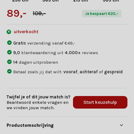
230 cm
365 cm
215 cm
305 cm
89,-
109,-
Je bespaart €20,-
uitverkocht
Gratis
verzending vanaf €49,-
9,0
klantwaardering uit
4.000+
reviews
14
dagen uitproberen
Betaal zoals jij dat wilt:
vooraf
,
achteraf
of
gespreid
Twijfel je of dit jouw match is?
Beantwoord enkele vragen en
Start keuzehulp
we vinden jouw match.
Productomschrijving