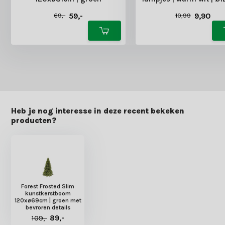
59,-
9,90
69,-
10,99
Heb je nog interesse in deze recent bekeken
producten?
Forest Frosted Slim
kunstkerstboom
120xø69cm | groen met
bevroren details
109,-
89,-