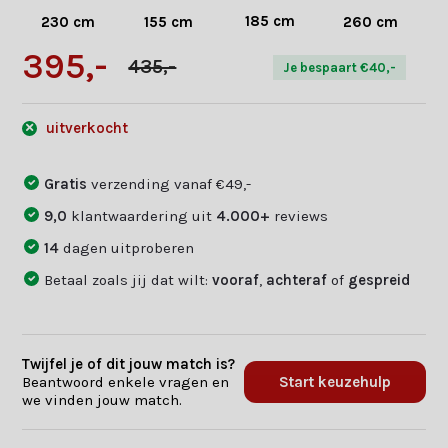
185 cm
230 cm
155 cm
260 cm
395,-
435,-
Je bespaart €40,-
uitverkocht
Gratis
verzending vanaf €49,-
9,0
klantwaardering uit
4.000+
reviews
14
dagen uitproberen
Betaal zoals jij dat wilt:
vooraf
,
achteraf
of
gespreid
Twijfel je of dit jouw match is?
Beantwoord enkele vragen en
Start keuzehulp
we vinden jouw match.