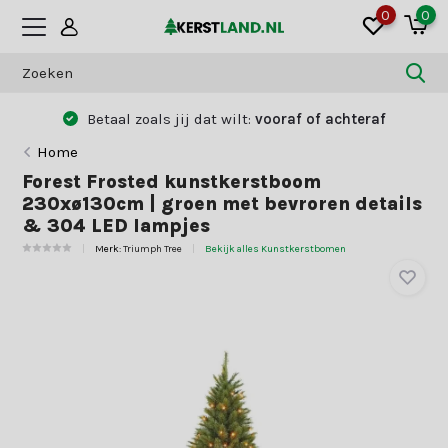
0
0
Betaal zoals jij dat wilt:
vooraf of achteraf
Home
Forest Frosted kunstkerstboom
230xø130cm | groen met bevroren details
& 304 LED lampjes
Merk:
Triumph Tree
Bekijk alles Kunstkerstbomen