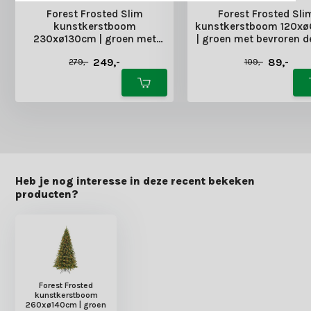
Forest Frosted Slim
Forest Frosted Sli
kunstkerstboom
kunstkerstboom 120x
230xø130cm | groen met
| groen met bevroren d
bevroren details
249,-
89,-
279,-
109,-
Heb je nog interesse in deze recent bekeken
producten?
Forest Frosted
kunstkerstboom
260xø140cm | groen