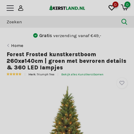
0
0
Gratis
verzending vanaf €49,-
Home
Forest Frosted kunstkerstboom
260xø140cm | groen met bevroren details
& 360 LED lampjes
Merk:
Triumph Tree
Bekijk alles Kunstkerstbomen