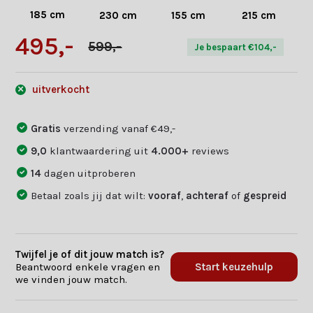
185 cm
230 cm
155 cm
215 cm
495,-
599,-
Je bespaart €104,-
uitverkocht
Gratis
verzending vanaf €49,-
9,0
klantwaardering uit
4.000+
reviews
14
dagen uitproberen
Betaal zoals jij dat wilt:
vooraf
,
achteraf
of
gespreid
Twijfel je of dit jouw match is?
Beantwoord enkele vragen en
Start keuzehulp
we vinden jouw match.