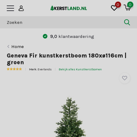
0
0
9,0
klantwaardering
Home
Geneva Fir kunstkerstboom 180xø116cm |
groen
Merk:
Everlands
Bekijk alles Kunstkerstbomen