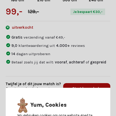
180 cm
210 cm
300 cm
240 cm
99,-
129,-
Je bespaart €30,-
uitverkocht
Gratis
verzending vanaf €49,-
9,0
klantwaardering uit
4.000+
reviews
14
dagen uitproberen
Betaal zoals jij dat wilt:
vooraf
,
achteraf
of
gespreid
Twijfel je of dit jouw match is?
Beantwoord enkele vragen en
Start keuzehulp
we vinden jouw match.
Yum, Cookies
Productomschrijving
Wij gebruiken cookies om onze website goed te