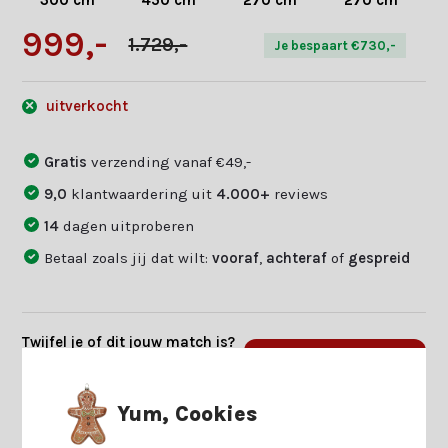
300 cm
450 cm
270 cm
270 cm
999,-
1.729,-
Je bespaart €730,-
uitverkocht
Gratis
verzending vanaf €49,-
9,0
klantwaardering uit
4.000+
reviews
14
dagen uitproberen
Betaal zoals jij dat wilt:
vooraf
,
achteraf
of
gespreid
Twijfel je of dit jouw match is?
Beantwoord enkele vragen en
Start keuzehulp
we vinden jouw match.
Yum, Cookies
Productomschrijving