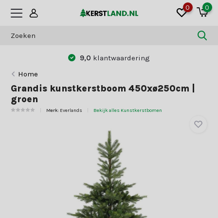
0
0
9,0
klantwaardering
Home
Grandis kunstkerstboom 450xø250cm |
groen
Merk:
Everlands
Bekijk alles Kunstkerstbomen