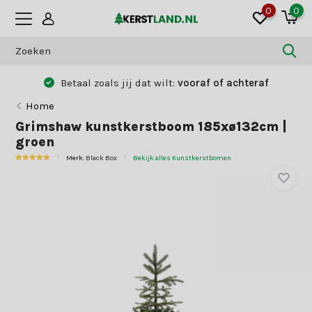
0
0
Betaal zoals jij dat wilt:
vooraf of achteraf
Home
Grimshaw kunstkerstboom 185xø132cm |
groen
Merk:
Black Box
Bekijk alles Kunstkerstbomen