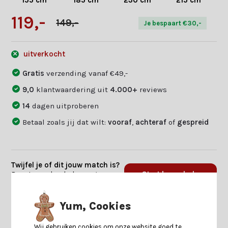
155 cm
185 cm
230 cm
215 cm
119,-
149,-
Je bespaart €30,-
uitverkocht
Gratis
verzending vanaf €49,-
9,0
klantwaardering uit
4.000+
reviews
14
dagen uitproberen
Betaal zoals jij dat wilt:
vooraf
,
achteraf
of
gespreid
Twijfel je of dit jouw match is?
Beantwoord enkele vragen en
Start keuzehulp
we vinden jouw match.
Yum, Cookies
Productomschrijving
Wij gebruiken cookies om onze website goed te