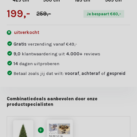
425 cm
500 cm
185 cm
365 cm
199,-
259,-
Je bespaart €60,-
uitverkocht
Gratis
verzending vanaf €49,-
9,0
klantwaardering uit
4.000+
reviews
14
dagen uitproberen
Betaal zoals jij dat wilt:
vooraf
,
achteraf
of
gespreid
Combinatiedeals aanbevolen door onze
productspecialisten