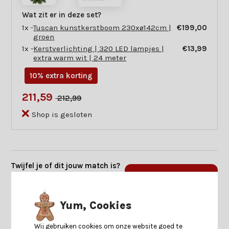
Wat zit er in deze set?
1x -
Tuscan kunstkerstboom 230xø142cm |
€199,00
groen
1x -
Kerstverlichting | 320 LED lampjes |
€13,99
extra warm wit | 24 meter
10% extra korting
211,59
212,99
Shop is gesloten
Twijfel je of dit jouw match is?
Beantwoord enkele vragen en
Start keuzehulp
we vinden jouw match.
Yum, Cookies
Productomschrijving
Wij gebruiken cookies om onze website goed te