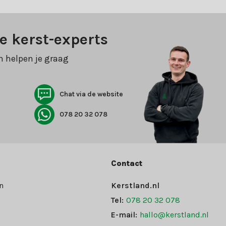
e kerst-experts
n helpen je graag
Chat via de website
078 20 32 078
Contact
n
Kerstland.nl
Tel:
078 20 32 078
E-mail:
hallo@kerstland.nl