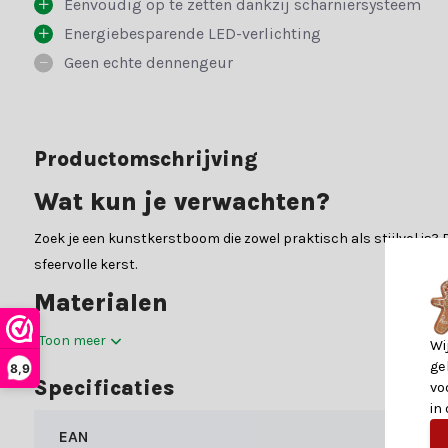
Eenvoudig op te zetten dankzij scharniersysteem
Energiebesparende LED-verlichting
Geen echte dennengeur
Productomschrijving
Wat kun je verwachten?
Zoek je een kunstkerstboom die zowel praktisch als stijlvol is
sfeervolle kerst.
Materialen
De boom is vervaardigd uit PVC (zachte naald).
Toon meer
Wi
ge
8,9
PVC:
Polyvinylchloride, beter bekend als PVC, is een vee
Specificaties
vo
elkaar geplaatst, waardoor de boom een vol en compact ui
in
en dichtbebost, terwijl hij tegelijkertijd zacht en veilig a
EAN