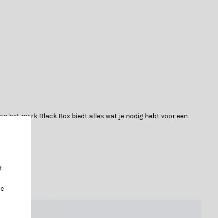
n het merk Black Box biedt alles wat je nodig hebt voor een
t
exibele eigenschappen. De naalden van PVC worden dicht bij
je
rstboom | groen met 260 LED lampjes | 185cm oogt de boom vol
ieur.