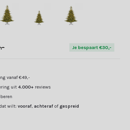
,-
Je bespaart €30,-
ng vanaf €49,-
ring uit
4.000+
reviews
oberen
 dat wilt:
vooraf
,
achteraf
of
gespreid