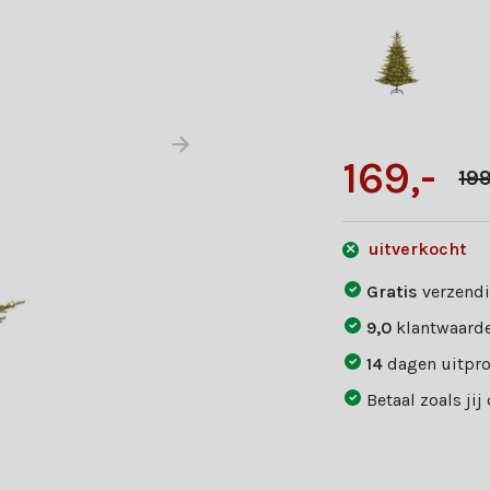
169,-
199
uitverkocht
Gratis
verzendi
9,0
klantwaarde
14
dagen uitpr
Betaal zoals jij