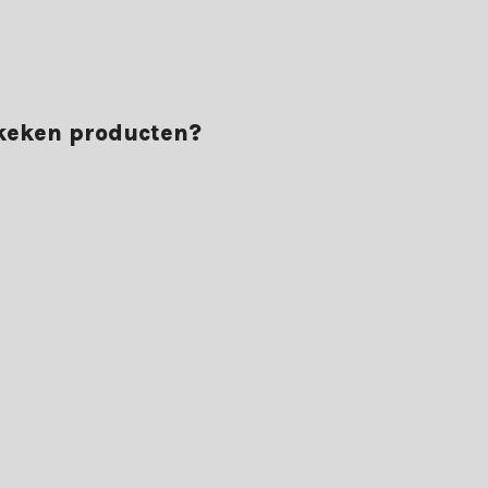
lange ervaring en uitstekende voorwaarden voor een probleemloze kers
ekeken producten?
deling van 9+. Ontdek het zelf en bestel vandaag nog jouw kunstkers