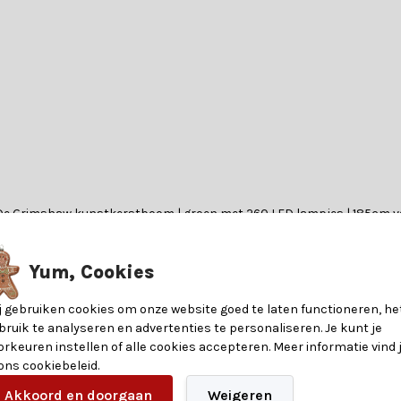
? De Grimshaw kunstkerstboom | groen met 260 LED lampjes | 185cm va
Yum, Cookies
j gebruiken cookies om onze website goed te laten functioneren, he
bruik te analyseren en advertenties te personaliseren. Je kunt je
lgebruikt materiaal voor kunstkerstbomen vanwege zijn duurzame en fl
orkeuren instellen of alle cookies accepteren. Meer informatie vind 
terlijk krijgt. Dankzij het gebruik van PVC bij de Grimshaw kunstke
 ons cookiebeleid.
anvoelt. Dit maakt de boom ideaal voor een knusse kerstsfeer in elk inter
8720967839735
Akkoord en doorgaan
Weigeren