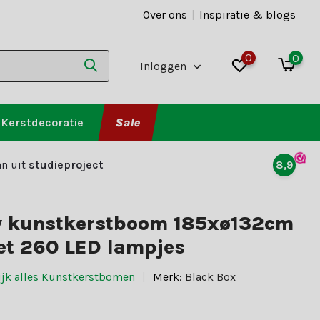
Over ons
|
Inspiratie & blogs
0
0
Inloggen
Kerstdecoratie
Sale
n uit
studieproject
8,9
 kunstkerstboom 185xø132cm
et 260 LED lampjes
ijk alles Kunstkerstbomen
Merk:
Black Box