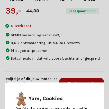
240 cm
270 cm
210 cm
180 cm
39,-
44,99
Je bespaart €5,99
uitverkocht
Gratis
verzending vanaf €49,-
9,0
klantwaardering uit
4.000+
reviews
14
dagen uitproberen
Betaal zoals jij dat wilt:
vooraf
,
achteraf
of
gespreid
Twijfel je of dit jouw match is?
Beantwoord enkele vragen en
Start keuzehulp
we vinden jouw match.
Yum, Cookies
Productomschrijving
Wij gebruiken cookies om onze website goed te