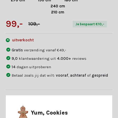
270 cm
150 cm
180 cm
240 cm
210 cm
99,-
109,-
Je bespaart €10,-
uitverkocht
Gratis
verzending vanaf €49,-
9,0
klantwaardering uit
4.000+
reviews
14
dagen uitproberen
Betaal zoals jij dat wilt:
vooraf
,
achteraf
of
gespreid
Twijfel je of dit jouw match is?
Beantwoord enkele vragen en
Start keuzehulp
we vinden jouw match.
Yum, Cookies