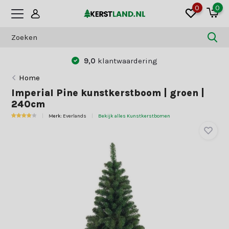
0
0
9,0
klantwaardering
Home
Imperial Pine kunstkerstboom | groen |
240cm
Merk:
Everlands
Bekijk alles Kunstkerstbomen