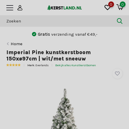
0
0
Gratis
verzending vanaf €49,-
Home
Imperial Pine kunstkerstboom
150xø97cm | wit/met sneeuw
Merk:
Everlands
Bekijk alles Kunstkerstbomen