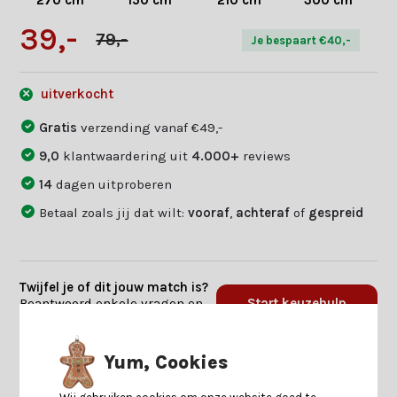
270 cm
150 cm
210 cm
300 cm
39,-
79,-
Je bespaart €40,-
uitverkocht
Gratis
verzending vanaf €49,-
9,0
klantwaardering uit
4.000+
reviews
14
dagen uitproberen
Betaal zoals jij dat wilt:
vooraf
,
achteraf
of
gespreid
Twijfel je of dit jouw match is?
Beantwoord enkele vragen en
Start keuzehulp
we vinden jouw match.
Yum, Cookies
Productomschrijving