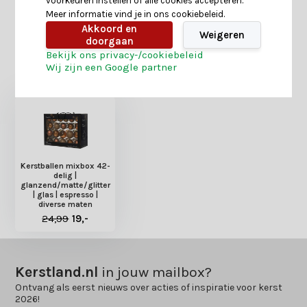
voorkeuren instellen of alle cookies accepteren.
Delen
Meer informatie vind je in ons cookiebeleid.
Akkoord en
Weigeren
doorgaan
Bekijk ons privacy-/cookiebeleid
Heb je nog interesse in deze recent bekeken
Wij zijn een Google partner
producten?
Kerstballen mixbox 42-
delig |
glanzend/matte/glitter
| glas | espresso |
diverse maten
24,99
19,-
Kerstland.nl
in jouw mailbox?
Ontvang als eerst nieuws over acties of inspiratie voor kerst
2026!