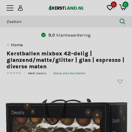
0
0
9,0
klantwaardering
Home
Kerstballen mixbox 42-delig |
glanzend/matte/glitter | glas | espresso |
diverse maten
Merk:
Decoris
Bekijk alles Kerstballen