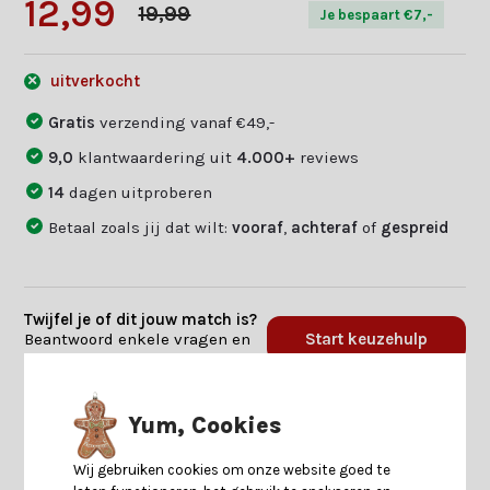
12,99
19,99
Je bespaart €7,-
uitverkocht
Gratis
verzending vanaf €49,-
9,0
klantwaardering uit
4.000+
reviews
14
dagen uitproberen
Betaal zoals jij dat wilt:
vooraf
,
achteraf
of
gespreid
Twijfel je of dit jouw match is?
Beantwoord enkele vragen en
Start keuzehulp
we vinden jouw match.
Yum, Cookies
Productomschrijving
Wij gebruiken cookies om onze website goed te
Specificaties