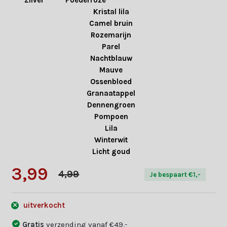
Zilver
Poederroze
K
Kristal lila
Camel bruin
Rozemarijn
Parel
Nachtblauw
Mauve
Ossenbloed
Granaatappel
Dennengroen
Pompoen
Lila
Winterwit
Licht goud
3,99
4,99
Je bespaart €1,-
uitverkocht
Gratis
verzending vanaf €49,-