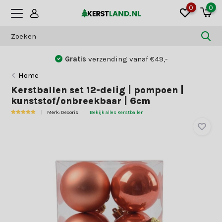
0
0
9,0
klantwaardering
Home
Kerstballen set 12-delig | pompoen |
kunststof/onbreekbaar | 6cm
Merk:
Decoris
Bekijk alles Kerstballen