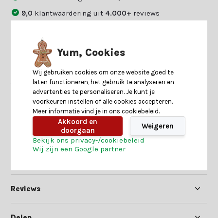
9,0
klantwaardering uit
4.000+
reviews
14
dagen uitproberen
Betaal zoals jij dat wilt:
vooraf
,
achteraf
of
gespreid
Yum, Cookies
Wij gebruiken cookies om onze website goed te
laten functioneren, het gebruik te analyseren en
Twijfel je of dit jouw match is?
advertenties te personaliseren. Je kunt je
Beantwoord enkele vragen en
Start keuzehulp
voorkeuren instellen of alle cookies accepteren.
we vinden jouw match.
Meer informatie vind je in ons cookiebeleid.
Akkoord en
Weigeren
doorgaan
Productomschrijving
Bekijk ons privacy-/cookiebeleid
Wij zijn een Google partner
Specificaties
Reviews
Delen