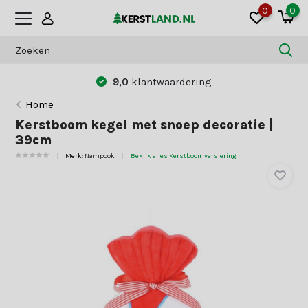
0
0
9,0
klantwaardering
Home
Kerstboom kegel met snoep decoratie |
39cm
Merk:
Nampook
Bekijk alles Kerstboomversiering