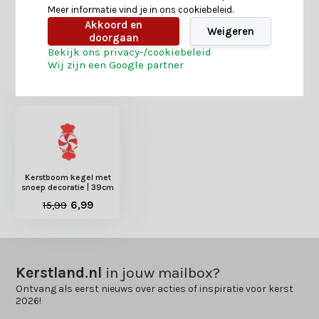
Meer informatie vind je in ons cookiebeleid.
Delen
Akkoord en
Weigeren
doorgaan
Bekijk ons privacy-/cookiebeleid
Wij zijn een Google partner
Heb je nog interesse in deze recent bekeken
producten?
Kerstboom kegel met
snoep decoratie | 39cm
15,99
6,99
Kerstland.nl
in jouw mailbox?
Ontvang als eerst nieuws over acties of inspiratie voor kerst
2026!