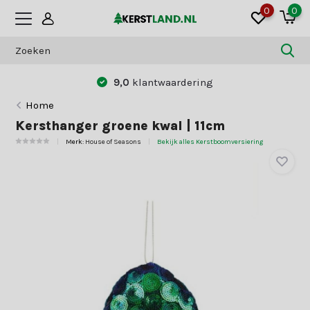
0
0
9,0
klantwaardering
Home
Kersthanger groene kwal | 11cm
Merk:
House of Seasons
Bekijk alles Kerstboomversiering