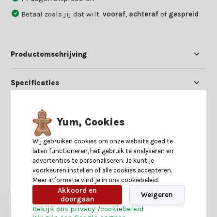
Betaal zoals jij dat wilt:
vooraf
,
achteraf
of
gespreid
Productomschrijving
Specificaties
Reviews
Yum, Cookies
Delen
Wij gebruiken cookies om onze website goed te
laten functioneren, het gebruik te analyseren en
advertenties te personaliseren. Je kunt je
voorkeuren instellen of alle cookies accepteren.
Heb je nog interesse in deze recent bekeken
Meer informatie vind je in ons cookiebeleid.
producten?
Akkoord en
Weigeren
doorgaan
Bekijk ons privacy-/cookiebeleid