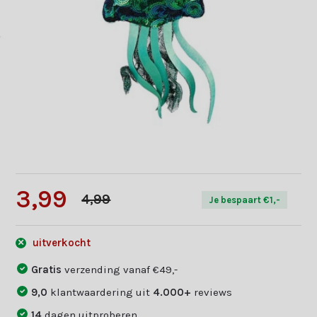
3,99
4,99
Je bespaart €1,-
uitverkocht
Gratis
verzending vanaf €49,-
9,0
klantwaardering uit
4.000+
reviews
14
dagen uitproberen