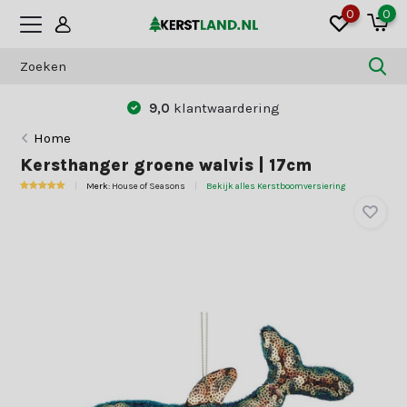
0
0
9,0
klantwaardering
Home
Kersthanger groene walvis | 17cm
Merk:
House of Seasons
Bekijk alles Kerstboomversiering