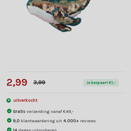
2,99
3,99
Je bespaart €1,-
uitverkocht
Gratis
verzending vanaf €49,-
9,0
klantwaardering uit
4.000+
reviews
14
dagen uitproberen