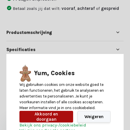
Betaal zoals jij dat wilt:
vooraf
,
achteraf
of
gespreid
Productomschrijving
Specificaties
Reviews
Yum, Cookies
Delen
Wij gebruiken cookies om onze website goed te
laten functioneren, het gebruik te analyseren en
advertenties te personaliseren. Je kunt je
voorkeuren instellen of alle cookies accepteren.
Heb je nog interesse in deze recent bekeken
Meer informatie vind je in ons cookiebeleid.
producten?
Akkoord en
Weigeren
doorgaan
Bekijk ons privacy-/cookiebeleid