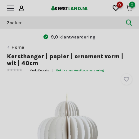
0
0
9,0
klantwaardering
Home
Kersthanger | papier | ornament vorm |
wit | 40cm
Merk:
Decoris
Bekijk alles Kerstboomversiering