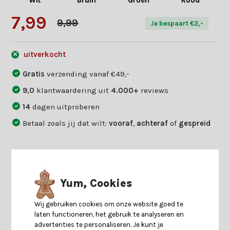
Wit
Bruin
Groen
Rood
7,99
9,99
Je bespaart €2,-
uitverkocht
Gratis
verzending vanaf €49,-
9,0
klantwaardering uit
4.000+
reviews
14
dagen uitproberen
Betaal zoals jij dat wilt:
vooraf
,
achteraf
of
gespreid
Productomschrijving
Yum, Cookies
Specificaties
Wij gebruiken cookies om onze website goed te
laten functioneren, het gebruik te analyseren en
advertenties te personaliseren. Je kunt je
Reviews