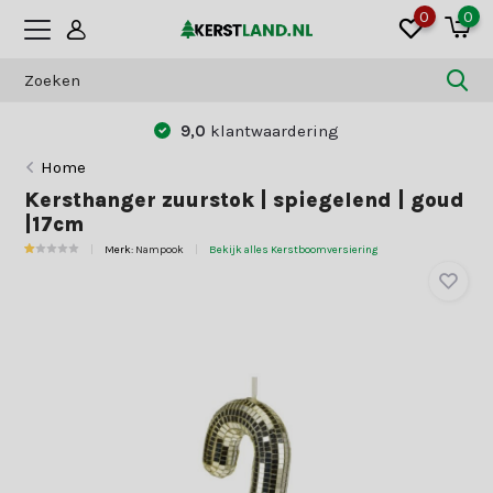
0
0
9,0
klantwaardering
Home
Kersthanger zuurstok | spiegelend | goud
|17cm
Merk:
Nampook
Bekijk alles Kerstboomversiering