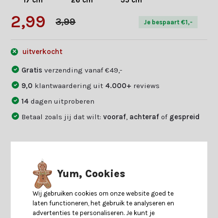
17 cm
26 cm
35 cm
2,99
3,99
Je bespaart €1,-
uitverkocht
Gratis
verzending vanaf €49,-
9,0
klantwaardering uit
4.000+
reviews
14
dagen uitproberen
Betaal zoals jij dat wilt:
vooraf
,
achteraf
of
gespreid
Productomschrijving
Yum, Cookies
Specificaties
Wij gebruiken cookies om onze website goed te
laten functioneren, het gebruik te analyseren en
advertenties te personaliseren. Je kunt je
Reviews