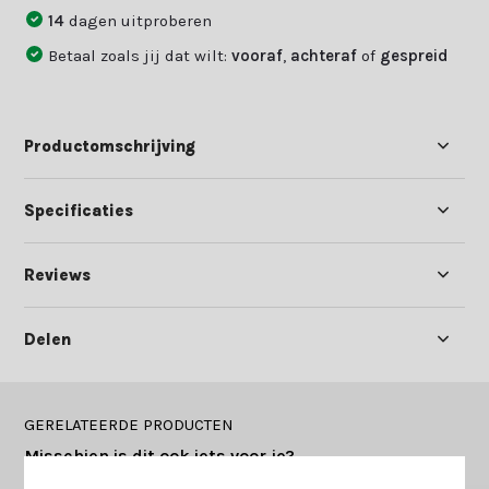
14
dagen uitproberen
Betaal zoals jij dat wilt:
vooraf
,
achteraf
of
gespreid
Productomschrijving
Specificaties
Reviews
Delen
GERELATEERDE PRODUCTEN
Misschien is dit ook iets voor je?