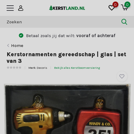
0
0
 zoals jij dat wilt:
vooraf of achteraf
O
Home
Kerstornamenten gereedschap | glas | set
van 3
Merk:
Decoris
Bekijk alles Kerstboomversiering