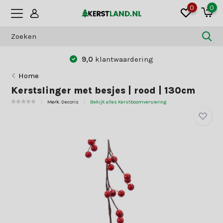
0
0
9,0
klantwaardering
Home
Kerstslinger met besjes | rood | 130cm
Merk:
Decoris
Bekijk alles Kerstboomversiering