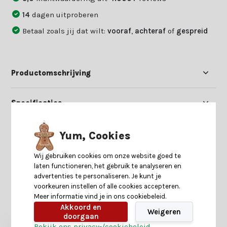
14
dagen uitproberen
Betaal zoals jij dat wilt:
vooraf
,
achteraf
of
gespreid
Productomschrijving
Specificaties
Reviews
Yum, Cookies
Wij gebruiken cookies om onze website goed te
Delen
laten functioneren, het gebruik te analyseren en
advertenties te personaliseren. Je kunt je
voorkeuren instellen of alle cookies accepteren.
Meer informatie vind je in ons cookiebeleid.
Heb je nog interesse in deze recent bekeken
Akkoord en
producten?
Weigeren
doorgaan
Bekijk ons privacy-/cookiebeleid