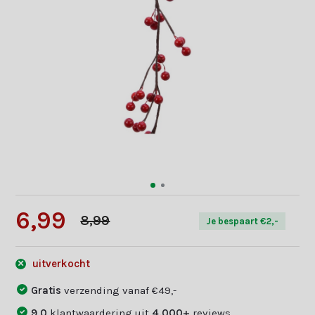
6,99
8,99
Je bespaart €2,-
uitverkocht
Gratis
verzending vanaf €49,-
9,0
klantwaardering uit
4.000+
reviews