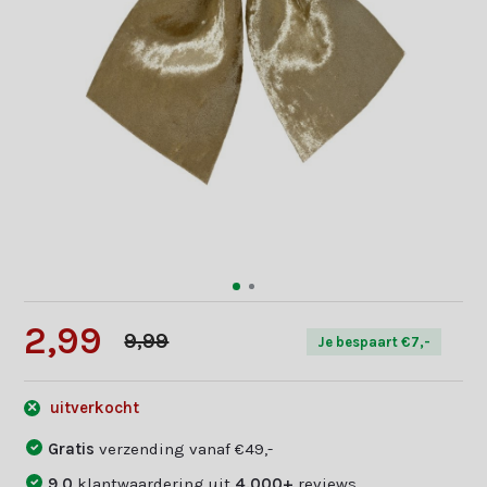
2,99
9,99
Je bespaart €7,-
uitverkocht
Gratis
verzending vanaf €49,-
9,0
klantwaardering uit
4.000+
reviews