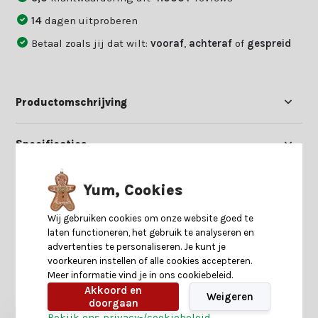
14
dagen uitproberen
Betaal zoals jij dat wilt:
vooraf
,
achteraf
of
gespreid
Productomschrijving
Specificaties
Reviews
Yum, Cookies
Wij gebruiken cookies om onze website goed te
Delen
laten functioneren, het gebruik te analyseren en
advertenties te personaliseren. Je kunt je
voorkeuren instellen of alle cookies accepteren.
Meer informatie vind je in ons cookiebeleid.
Heb je nog interesse in deze recent bekeken
Akkoord en
producten?
Weigeren
doorgaan
Bekijk ons privacy-/cookiebeleid