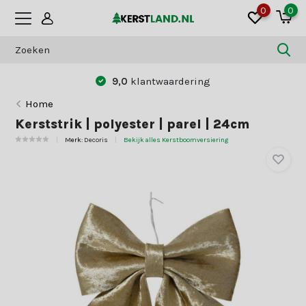
0
0
9,0
klantwaardering
Home
Kerststrik | polyester | parel | 24cm
Merk:
Decoris
Bekijk alles Kerstboomversiering