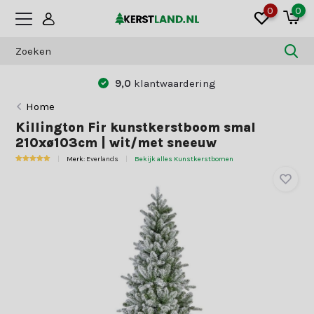
0
0
9,0
klantwaardering
Home
Killington Fir kunstkerstboom smal
210xø103cm | wit/met sneeuw
Merk:
Everlands
Bekijk alles Kunstkerstbomen