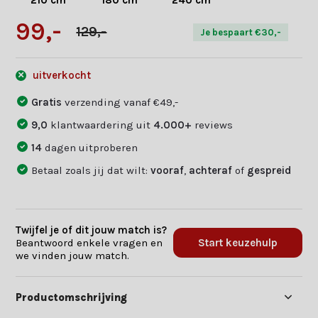
210 cm
180 cm
240 cm
99,-
129,-
Je bespaart €30,-
uitverkocht
Gratis
verzending vanaf €49,-
9,0
klantwaardering uit
4.000+
reviews
14
dagen uitproberen
Betaal zoals jij dat wilt:
vooraf
,
achteraf
of
gespreid
Twijfel je of dit jouw match is?
Beantwoord enkele vragen en
Start keuzehulp
we vinden jouw match.
Productomschrijving