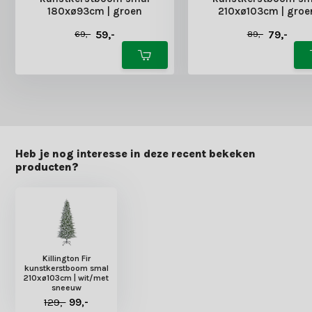
180xø93cm | groen
210xø103cm | groe
59,-
79,-
69,-
89,-
Heb je nog interesse in deze recent bekeken
producten?
Killington Fir
kunstkerstboom smal
210xø103cm | wit/met
sneeuw
129,-
99,-