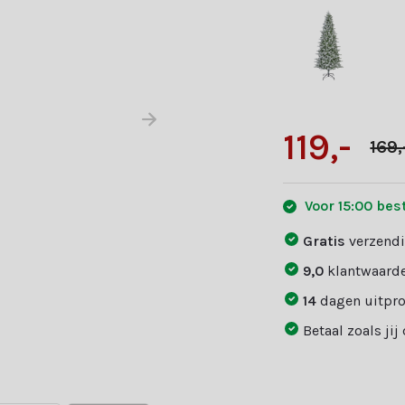
119,-
169,
Voor 15:00 bes
Gratis
verzendi
9,0
klantwaarde
14
dagen uitpr
Betaal zoals jij