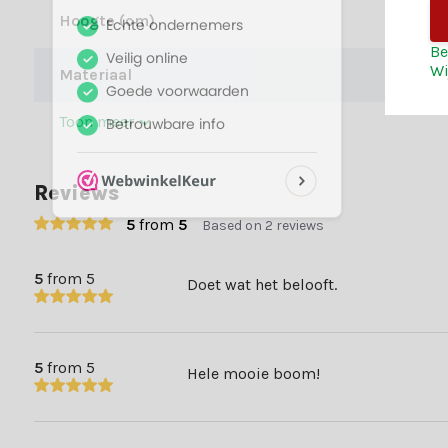
Hoogte (cm)
Be
Wi
Materiaal
Toon meer
Reviews
5
from
5
Based on 2 reviews
5
from 5
Doet wat het belooft.
5
from 5
Hele mooie boom!