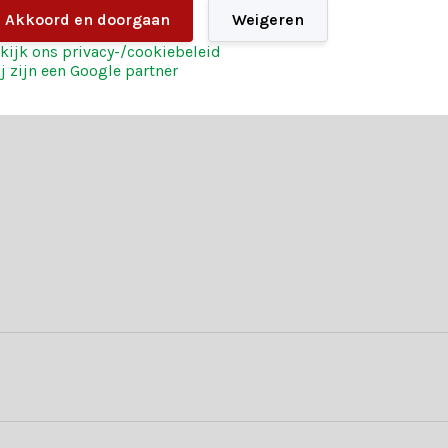
Akkoord en doorgaan
Weigeren
240
kijk ons privacy-/cookiebeleid
j zijn een Google partner
PE/Harde naald & PVC/Zachte naald