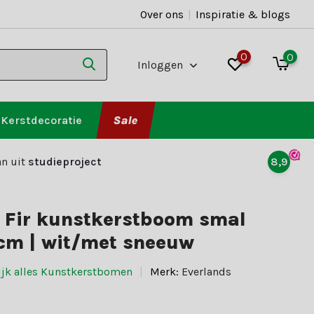
Over ons
|
Inspiratie & blogs
0
0
Inloggen
Kerstdecoratie
Sale
n uit
studieproject
8,9
n Fir kunstkerstboom smal
cm | wit/met sneeuw
ijk alles Kunstkerstbomen
Merk:
Everlands