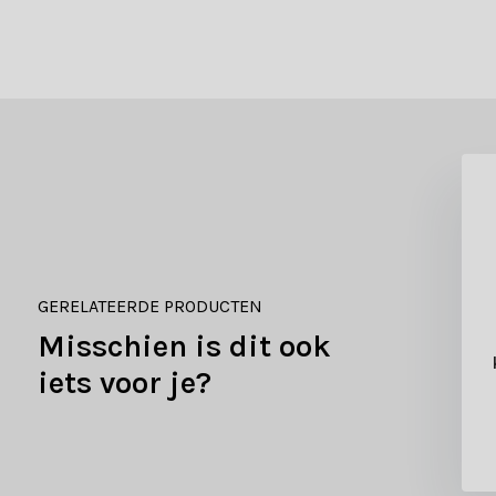
GERELATEERDE PRODUCTEN
Misschien is dit ook
illington Fir
Killington Fir
kerstboom smal
kunstkerstboom smal
iets voor je?
93cm | wit/met
210xø103cm | wit/met
sneeuw
sneeuw
99,-
79,-
129,-
99,-