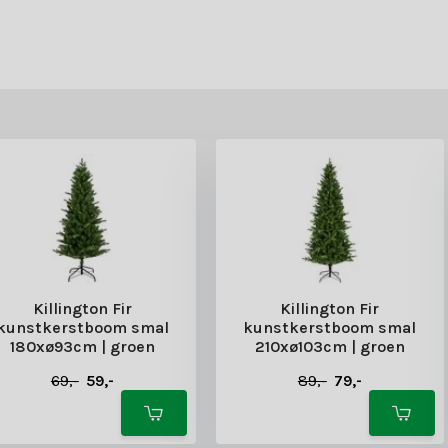
Killington Fir
Killington Fir
kunstkerstboom smal
kunstkerstboom smal
180xø93cm | groen
210xø103cm | groen
69,-
59,-
89,-
79,-