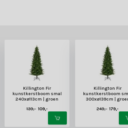
Killington Fir
Killington Fir
kunstkerstboom smal
kunstkerstboom sm
240xø113cm | groen
300xø139cm | groe
139,-
109,-
249,-
179,-