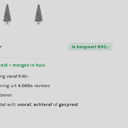
-
Je bespaart €50,-
teld = morgen in huis
ng vanaf €49,-
ring uit
4.000+
reviews
oberen
 dat wilt:
vooraf
,
achteraf
of
gespreid