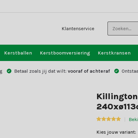
Klantenservice
Kerstballen
Kerstboomversiering
Kerstkransen
g
Betaal zoals jij dat wilt:
vooraf of achteraf
Ontstaa
Killingto
240xø113
Bek
Kies jouw variant: