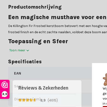
Productomschrijving
Een magische musthave voor een f
De Killington Fir Frosted kerstboom betovert met een hoogte v
frosted finish en de echt zachte naalden, voldoet deze boom aan
Toepassing en Sfeer
Deze Killington Fir Frosted kerstboom zal je huis transformere
Toon meer
warme en betoverende kerstsfeer. Of je nu een grootschalig fees
Specificaties
Duurzaam Gebruik
EAN
Om deze prachtige kerstboom duurzaam te gebruiken, berg je hem
Kies voor een milieuvriendelijke en stijlvolle kerstdecoratie met d
Serie
Veiligheid en garantie
Wi
ge
8,9
Op deze boom van Everlands zit er een garantie periode van 2 ja
vo
Diameter (cm)
in