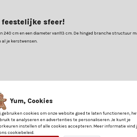
eestelijke sfeer!
an 240 cm en een diameter van113 cm. De hinged branche structuur m
 al je kerstwensen.
n in een winterwonderland. Plaats hem in je woonkamer, versier hem 
t organiseert of gewoon wilt genieten van de magie van de feestdagen,
8720194653913
 na de feestdagen zorgvuldig op en hergebruik je hem jaar na jaar. D
Yum, Cookies
e Killington Fir Frosted.
Killington Fir
j gebruiken cookies om onze website goed te laten functioneren, he
bruik te analyseren en advertenties te personaliseren. Je kunt je
ar. De bomen zijn EN71-2 gecertificeerd en brandvertragend.
orkeuren instellen of alle cookies accepteren. Meer informatie vind 
113
 ons cookiebeleid.