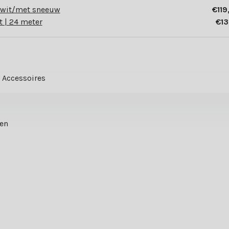
 wit/met sneeuw
€119
t | 24 meter
€13
Accessoires
ten