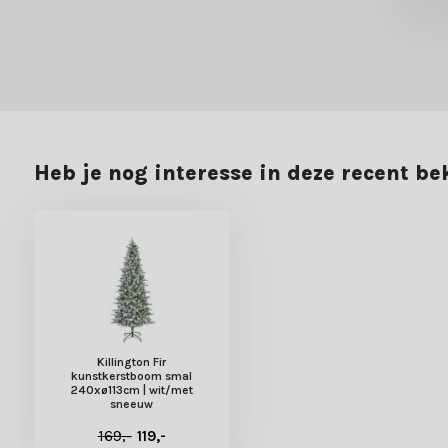
Heb je nog interesse in deze recent b
Killington Fir
kunstkerstboom smal
240xø113cm | wit/met
sneeuw
169,-
119,-