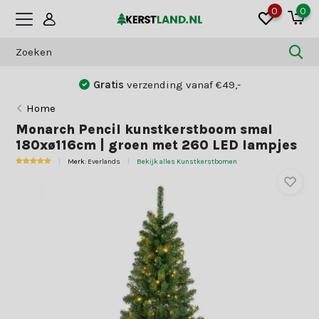
0
0
Gratis
verzending vanaf €49,-
Home
Monarch Pencil kunstkerstboom smal
180xø116cm | groen met 260 LED lampjes
Merk:
Everlands
Bekijk alles Kunstkerstbomen