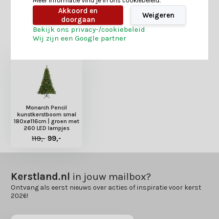
Meer informatie vind je in ons cookiebeleid.
Akkoord en
Weigeren
doorgaan
Bekijk ons privacy-/cookiebeleid
Heb je nog interesse in deze recent bekeken
Wij zijn een Google partner
producten?
Monarch Pencil
kunstkerstboom smal
180xø116cm | groen met
260 LED lampjes
119,-
99,-
Kerstland.nl
in jouw mailbox?
Ontvang als eerst nieuws over acties of inspiratie voor kerst
2026!