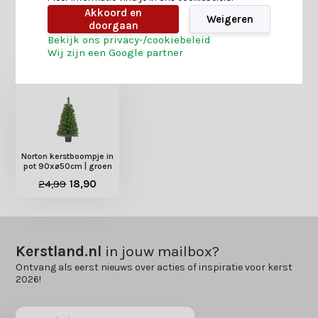
Akkoord en
Weigeren
doorgaan
Bekijk ons privacy-/cookiebeleid
Heb je nog interesse in deze recent bekeken
Wij zijn een Google partner
producten?
Norton kerstboompje in
pot 90xø50cm | groen
24,99
18,90
Kerstland.nl
in jouw mailbox?
Ontvang als eerst nieuws over acties of inspiratie voor kerst
2026!