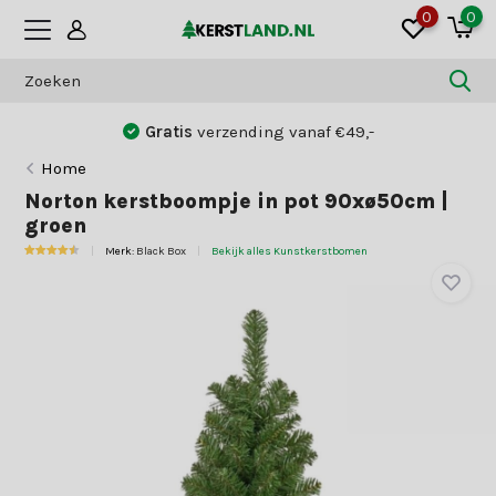
0
0
Gratis
verzending vanaf €49,-
Home
Norton kerstboompje in pot 90xø50cm |
groen
Merk:
Black Box
Bekijk alles Kunstkerstbomen