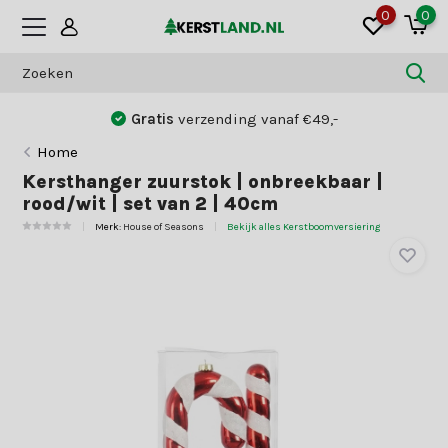
0
0
Gratis
verzending vanaf €49,-
Home
Kersthanger zuurstok | onbreekbaar |
rood/wit | set van 2 | 40cm
Merk:
House of Seasons
Bekijk alles Kerstboomversiering