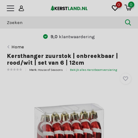
0
0
9,0
klantwaardering
Home
Kersthanger zuurstok | onbreekbaar |
rood/wit | set van 6 | 12cm
Merk:
House of Seasons
Bekijk alles Kerstboomversiering