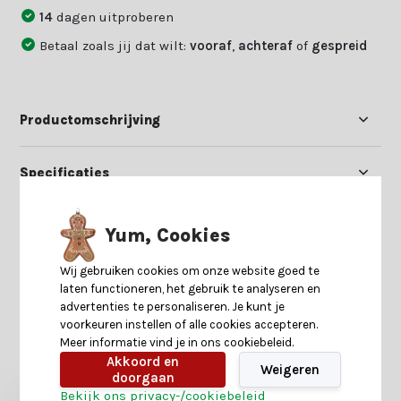
14
dagen uitproberen
Betaal zoals jij dat wilt:
vooraf
,
achteraf
of
gespreid
Productomschrijving
Specificaties
Reviews
Yum, Cookies
Wij gebruiken cookies om onze website goed te
Delen
laten functioneren, het gebruik te analyseren en
advertenties te personaliseren. Je kunt je
voorkeuren instellen of alle cookies accepteren.
Meer informatie vind je in ons cookiebeleid.
Heb je nog interesse in deze recent bekeken
Akkoord en
producten?
Weigeren
doorgaan
Bekijk ons privacy-/cookiebeleid