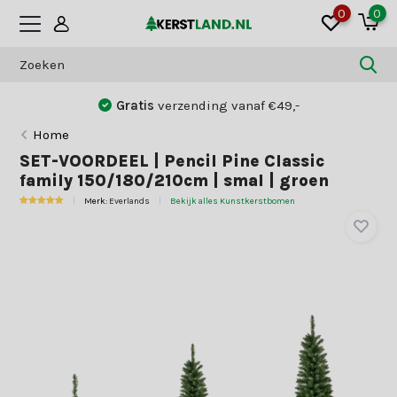
0
0
Gratis
verzending vanaf €49,-
Home
SET-VOORDEEL | Pencil Pine Classic
family 150/180/210cm | smal | groen
Merk:
Everlands
Bekijk alles Kunstkerstbomen