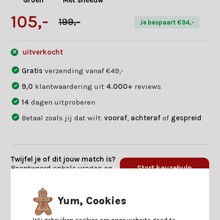
Groen
Met sneeuw
105,-
199,-
Je bespaart €94,-
uitverkocht
Gratis
verzending vanaf €49,-
9,0
klantwaardering uit
4.000+
reviews
14
dagen uitproberen
Betaal zoals jij dat wilt:
vooraf
,
achteraf
of
gespreid
Twijfel je of dit jouw match is?
Beantwoord enkele vragen en
Start keuzehulp
we vinden jouw match.
Yum, Cookies
Productomschrijving