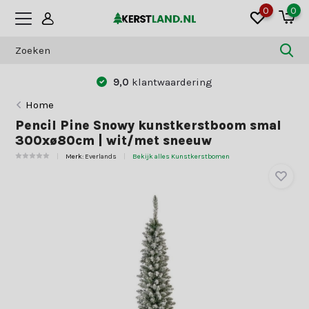
0
0
Betaal zoals jij dat wilt:
vooraf of achteraf
Home
Pencil Pine Snowy kunstkerstboom smal
300xø80cm | wit/met sneeuw
Merk:
Everlands
Bekijk alles Kunstkerstbomen