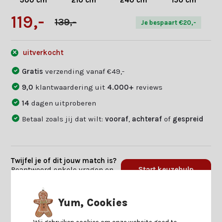
300 cm
210 cm
240 cm
150 cm
119,-
139,-
Je bespaart €20,-
uitverkocht
Gratis
verzending vanaf €49,-
9,0
klantwaardering uit
4.000+
reviews
14
dagen uitproberen
Betaal zoals jij dat wilt:
vooraf
,
achteraf
of
gespreid
Twijfel je of dit jouw match is?
Beantwoord enkele vragen en
Start keuzehulp
we vinden jouw match.
Yum, Cookies
Productomschrijving