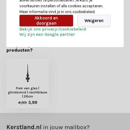
advertenties te personaliseren. Je kunt je
Reviews
voorkeuren instellen of alle cookies accepteren.
Meer informatie vind je in ons cookiebeleid.
Akkoord en
Weigeren
Delen
doorgaan
Bekijk ons privacy-/cookiebeleid
Wij zijn een Google partner
Heb je nog interesse in deze recent bekeken
producten?
Piek van glas |
glinsterend | nachtblauw
| 26cm
4,99
3,99
Kerstland.nl
in jouw mailbox?