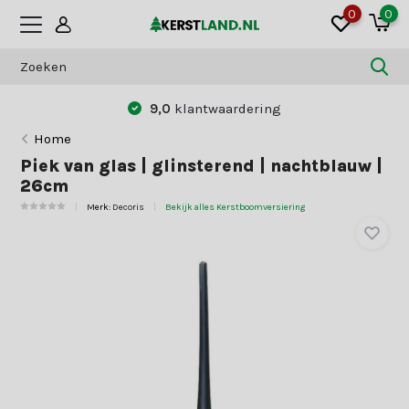
0
0
9,0
klantwaardering
Home
Piek van glas | glinsterend | nachtblauw |
26cm
Merk:
Decoris
Bekijk alles Kerstboomversiering