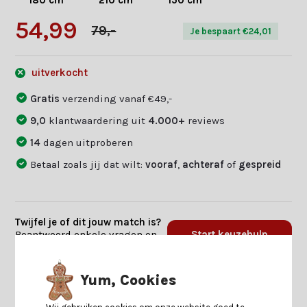
180 cm
210 cm
150 cm
54,99
79,-
Je bespaart €24,01
uitverkocht
Gratis
verzending vanaf €49,-
9,0
klantwaardering uit
4.000+
reviews
14
dagen uitproberen
Betaal zoals jij dat wilt:
vooraf
,
achteraf
of
gespreid
Twijfel je of dit jouw match is?
Beantwoord enkele vragen en
Start keuzehulp
we vinden jouw match.
Yum, Cookies
Productomschrijving