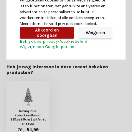
Wij gebruiken cookies om onze website goed te
laten functioneren, het gebruik te analyseren en
Specificaties
advertenties te personaliseren. Je kunt je
voorkeuren instellen of alle cookies accepteren.
Meer informatie vind je in ons cookiebeleid.
Reviews
Akkoord en
Weigeren
doorgaan
Bekijk ons privacy-/cookiebeleid
Delen
Wij zijn een Google partner
Heb je nog interesse in deze recent bekeken
producten?
Rovinj Pine
kunstkerstboom
210xø96cm | wit/met
sneeuw
79,-
54,99