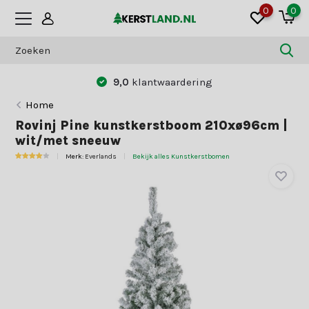
0
0
9,0
klantwaardering
Home
Rovinj Pine kunstkerstboom 210xø96cm |
wit/met sneeuw
Merk:
Everlands
Bekijk alles Kunstkerstbomen