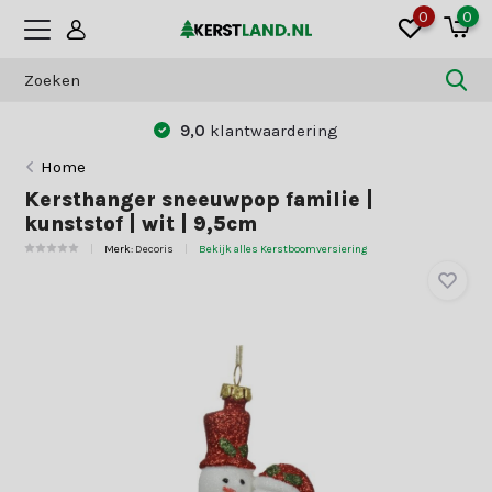
0
0
9,0
klantwaardering
Home
Kersthanger sneeuwpop familie |
kunststof | wit | 9,5cm
Merk:
Decoris
Bekijk alles Kerstboomversiering