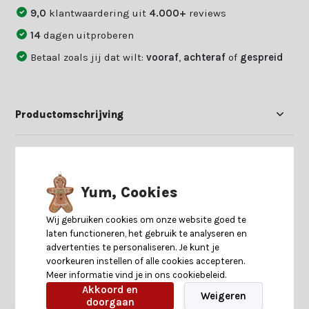
9,0
klantwaardering uit
4.000+
reviews
14
dagen uitproberen
Betaal zoals jij dat wilt:
vooraf
,
achteraf
of
gespreid
Productomschrijving
Specificaties
Yum, Cookies
Reviews
Wij gebruiken cookies om onze website goed te
laten functioneren, het gebruik te analyseren en
Delen
advertenties te personaliseren. Je kunt je
voorkeuren instellen of alle cookies accepteren.
Meer informatie vind je in ons cookiebeleid.
Akkoord en
Heb je nog interesse in deze recent bekeken
Weigeren
doorgaan
producten?