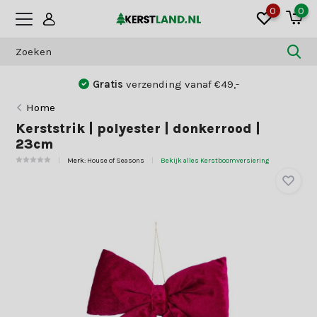
0
0
Gratis
verzending vanaf €49,-
Home
Kerststrik | polyester | donkerrood |
23cm
Merk:
House of Seasons
Bekijk alles Kerstboomversiering