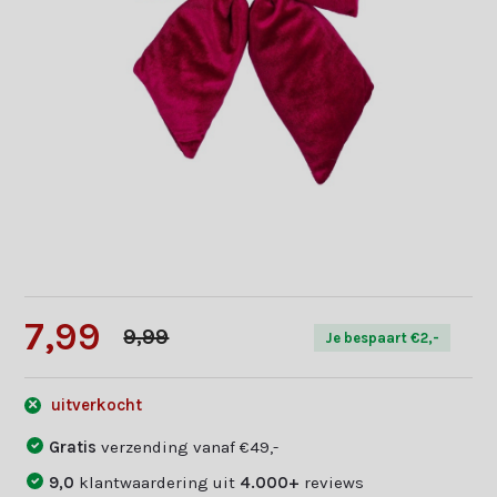
7,99
9,99
Je bespaart €2,-
uitverkocht
Gratis
verzending vanaf €49,-
9,0
klantwaardering uit
4.000+
reviews