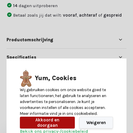
14
dagen uitproberen
Betaal zoals jij dat wilt:
vooraf
,
achteraf
of
gespreid
Productomschrijving
Specificaties
Reviews
Yum, Cookies
Wij gebruiken cookies om onze website goed te
Delen
laten functioneren, het gebruik te analyseren en
advertenties te personaliseren. Je kunt je
voorkeuren instellen of alle cookies accepteren.
Meer informatie vind je in ons cookiebeleid.
Heb je nog interesse in deze recent bekeken
Akkoord en
producten?
Weigeren
doorgaan
Bekijk ons privacy-/cookiebeleid