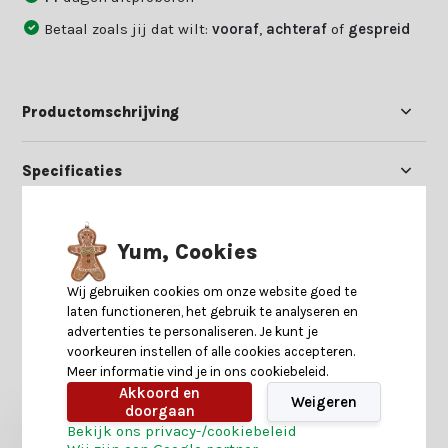
Betaal zoals jij dat wilt:
vooraf
,
achteraf
of
gespreid
Productomschrijving
Specificaties
Reviews
Yum, Cookies
Delen
Wij gebruiken cookies om onze website goed te
laten functioneren, het gebruik te analyseren en
advertenties te personaliseren. Je kunt je
voorkeuren instellen of alle cookies accepteren.
Heb je nog interesse in deze recent bekeken
Meer informatie vind je in ons cookiebeleid.
producten?
Akkoord en
Weigeren
doorgaan
Bekijk ons privacy-/cookiebeleid