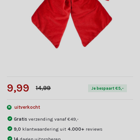
9,99
14,99
Je bespaart €5,-
uitverkocht
Gratis
verzending vanaf €49,-
9,0
klantwaardering uit
4.000+
reviews
14
dagen uitproberen