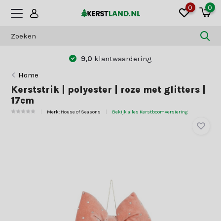
0
0
9,0
klantwaardering
Home
Kerststrik | polyester | roze met glitters |
17cm
Merk:
House of Seasons
Bekijk alles Kerstboomversiering