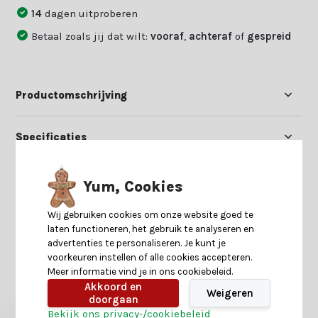
14
dagen uitproberen
Betaal zoals jij dat wilt:
vooraf
,
achteraf
of
gespreid
Productomschrijving
Specificaties
Reviews
Yum, Cookies
Wij gebruiken cookies om onze website goed te
Delen
laten functioneren, het gebruik te analyseren en
advertenties te personaliseren. Je kunt je
voorkeuren instellen of alle cookies accepteren.
Meer informatie vind je in ons cookiebeleid.
Heb je nog interesse in deze recent bekeken
Akkoord en
producten?
Weigeren
doorgaan
Bekijk ons privacy-/cookiebeleid